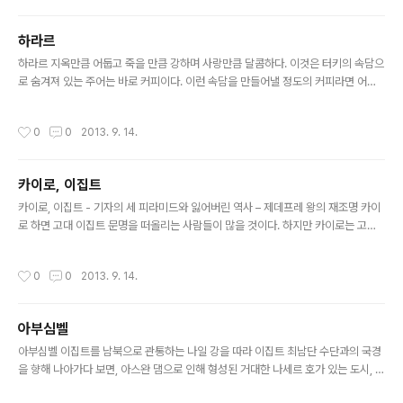
다고 생각되었다. 이집트 인들에게 있어서 종교와 신이란
사회적으로, 정치적으로, 또 경제적으로도 생활 전반에 녹
하라르
아 내린 것으로 그들에게는 삶이요, 그리고 곧 죽음이었다.
글 내용
하라르 지옥만큼 어둡고 죽을 만큼 강하며 사랑만큼 달콤하다. 이것은 터키의 속담으
이집트 종교에는 여러 가지 성격이 겹친 복합 신들이 많이
로 숨겨져 있는 주어는 바로 커피이다. 이런 속담을 만들어낼 정도의 커피라면 어떤
등장하고 이집트인의 종교생활은 처음부터 끝까지 실로 많
맛일까? 그 주인공은 바로 하라르 커피이다. 하라르는 아마 에티오피아의 도시 중에
은 신을 가지고 있었는데 그것은 그들 나라가 기본적으로
서 가장 유명한 도시 중 하나일 것이다. 그 이유는 해발 2000m에 달하는 하라르에
조그만 농업사회의 집합체였기 때문이다. 각 지역에서 자
작성시간
0
0
2013. 9. 14.
서 생산되는 커피 때문이다. 하라르에서 나오는 커피들은 알갱이가 다른 지역 커피보
연발생적으로 생긴 신들이 오랜 세월 속에서 통합되며 여
다 매우 작은 편으로 오직 하라르에서만 재배된다고 한다. 하라르에서는 아직까지도
러 신화가 만들어졌고 강한 세력이 ..
커피농사를 따로 짓는 것이 아니라 야생의 열매를 따서 전통적인 세가지 커피 생산
카이로, 이집트
방법으로 만들고 있다. 이르가체프(수세건조)와 시다모(자연+수세), 그리고 모카하
글 내용
라(자연건조)가 바로 그 세가지이다. 이 세가지 방법 중 자연건..
카이로, 이집트 - 기자의 세 피라미드와 잃어버린 역사 – 제데프레 왕의 재조명 카이
로 하면 고대 이집트 문명을 떠올리는 사람들이 많을 것이다. 하지만 카이로는 고대
이집트 문명과 거의 연관이 없으며 긴 역사를 가지고 있지도 않다. 사실 카이로 지역
은 로마 제국 시대까지도 나일강 삼각주에 속하는 습지에 지나지 않았으며, 약 15세
작성시간
0
0
2013. 9. 14.
기 전인 642년에 이집트를 점령한 아무르 이븐 알 아스가 군대의 주둔지 푸스탓(Fu
stat)을 건설한 것이 카이로의 출발점이다. 카이로는 카타이 시대와 파티마 왕조, 살
라딘의 아이윱 왕조 등을 거쳐 마믈룩 왕조시대에는 당대 세계 최대의 도시로 성장했
아부심벨
지만, 1517년 오스만 제국 셀림 1세의 정복으로 속주가 되면서 영광의 빛이 바래게
글 내용
된다. 잠시 역사의 뒤편에 머물렀던 카이로는 ..
아부심벨 이집트를 남북으로 관통하는 나일 강을 따라 이집트 최남단 수단과의 국경
을 향해 나아가다 보면, 아스완 댐으로 인해 형성된 거대한 나세르 호가 있는 도시, 아
스완을 만나게 된다. 여기서 서쪽 강변을 향에 나아가다 보면, 사암으로 이루어진 절