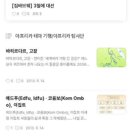
[짐바브웨] 3월에 대선
0
0
조회
3
아프리카 테마 기행/아프리카 탐사단
분류 전체보기
주요 글 목록
바히르다르, 고잠
글 내용
바히르다르, 고잠 - 한미진 ‘세계에서 가장 긴 강은?’ 여느
상식 퀴즈에서 흔히 나오는 이 질문은 흥미롭게도 2008년
을 기점으로 다른 답을 갖는다. 오랫동안 세계에서 가장 긴
강이라고 알려져 온 아프리카의 나일강보다 남아메리카의
작성시간
0
0
2013. 9. 14.
아마존 강이 더 길다는 사실이 2008년 5월 리마 지리학회
에서 확인된 것이다. 여기서 아마존 강에 대한 새로운 지리
적 사실보다는, 역으로 왜 나일강이 그 동안 가장 긴 강이라
에드푸(Edfu, Idfu) ∙ 코옴보(Kom Omb
고 간주되었는지를 생각해보자. 이는 구불구불하고 지류가
o), 이집트
많은 아마존 강에 비해 굵직한 물줄기로 아프리카의 북동
글 내용
부를 관통하는 나일강이 측량도 수월하고 더 길어 보이기
에드푸(Edfu, Idfu) ∙ 코옴보(Kom Ombo), 이집트 이세
때문일 것이다. 하지만 여기에는 나일강이 이집트를 고대
정 이집트 사람들의 삶과 죽음 그 자체였던…… 나일 강의
문명의 시원으로 발전시켰고 이 문명을 아프리카 각지로
범람에서부터 키우던 고양이의 죽음까지 고대 이집트 인들
작성시간
1
0
2013. 9. 14.
전파하는 교통로로 작용했으며, ..
에게 인간생활과 자연의 일체는 신의 태도 여하에 달려있