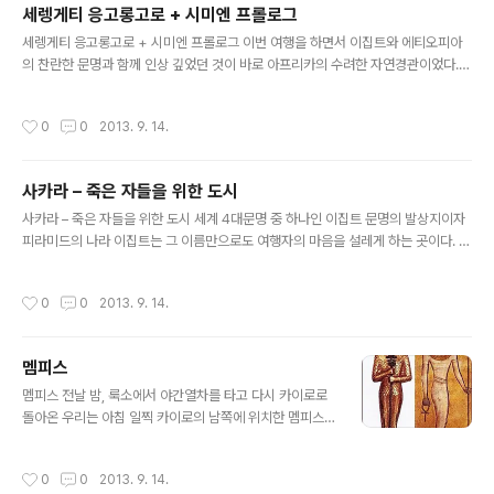
세렝게티 응고롱고로 + 시미엔 프롤로그
코뿔소, 아프리카물소를 관찰하는 것이 관건인데, 이 Big Five를 하루 여행에 다 보
글 내용
는 여행자는 5%도 안된다고 하니 걱정되기도 ..
세렝게티 응고롱고로 + 시미엔 프롤로그 이번 여행을 하면서 이집트와 에티오피아
의 찬란한 문명과 함께 인상 깊었던 것이 바로 아프리카의 수려한 자연경관이었다.
초원이가 가고 싶어한 세렝게티 초원과 지구에서 가장 큰 분화구인 응고롱고로에서
의 사파리 체험은 왜 전세계 여행자들이 그토록 탄자니아를 여행하기를 꿈꾸는지를
작성시간
0
0
2013. 9. 14.
알려주었다. 대자연의 광활한 초원에서 오랫동안 그들의 질서를 유지하며 삶을 이어
온 동물들을 보며 느낀 경외감은 아마 평생 잊을 수 없을 것이다. 인간의 간섭이 없는,
아니 인간이 간섭할 수 없는 그곳에서 우리가 대자연 앞에 얼마나 미약한 존재인지
사카라 – 죽은 자들을 위한 도시
서로 이야기하지 않아도 같은 생각을 하고 있음을 느낄 수 있었다. 에티오피아의 시
글 내용
미엔산은 탄자니아의 국립공원과는 전혀 다른 자연환경으로 우리의 눈길을 붙..
사카라 – 죽은 자들을 위한 도시 세계 4대문명 중 하나인 이집트 문명의 발상지이자
피라미드의 나라 이집트는 그 이름만으로도 여행자의 마음을 설레게 하는 곳이다. 나
에게는 또한 이집트 장군과 속국 누비아 공주의 사랑을 다룬 오페라 ‘아이다’의 배경
이었던 아련한 로맨스의 나라이다. 그렇지만 역시 이집트를 대표하는 이미지는 나일
작성시간
0
0
2013. 9. 14.
강변 너머 사막에 펼쳐진 피라미드 유적이다. 피라미드는 세계 7대 불가사의중 하나
로 불리며 고도의 과학기술이 발달한 오늘날에도 수많은 미스테리에 쌓여있는 구조
물이다. 이러한 피라미드가 최초로 만들어진 것은 과연 언제일까? 그 해답은 ‘죽은자
멤피스
들을 위한 도시’인 사카라에서 찾을 수 있다. 나일강변에 위치한 사카라는 드넓은 피
글 내용
라미드 단지가 있는 곳이다. Saqqara라는 지명이 죽음의 신 ..
멤피스 전날 밤, 룩소에서 야간열차를 타고 다시 카이로로
돌아온 우리는 아침 일찍 카이로의 남쪽에 위치한 멤피스
로 향하였다. 멤피스로 가는 길에는 당나귀를 타고 다니는
사람들의 모습이 많이 보였다. 당나귀는 성격이 온순하고,
작성시간
0
0
2013. 9. 14.
소나 말보다 물을 많이 필요로 하지 않기 때문에 이 곳 사람