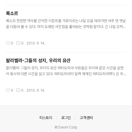
들은 당나귀를 주로 타고 다닌다고 한다. 길을 가는 사람들
뒤로 약간은 허름한 건물들과 도로가 보였다. 드디어 멤피
룩소르
스에 도착했다. 그림 1 프타 신의 모습 고대 이집트의 정치․
글 내용
경제․문화․종교의 중심지이고, 한 때는 파라오의 대관식을
룩소르 찬란한 역사를 간직한 이집트를 가로지르는 나일 강을 따라가면 아주 먼 옛날
거행할 정도로 번성했던 멤피스지만, 길가에 드문드문 있
을 더듬어 볼 수 있다. 마치 오래된 사진첩을 훑어보는 것처럼 말이다. 긴 나일 강처럼
는 옛 신전이나 왕궁의 흔적만이 그런 과거의 일들을 말해
긴 이집트의 역사를 가진 그 곳, 룩소르. 룩소르가 바로 이집트의 오래된 사진첩이다.
주고 있었다. 멤피스는 하 이집트의 제 1왕국 때부터 상․하
룩소르는 이집트 역사 중에서도 신왕국시대의 중심무대였다. 룩소르는 이 시기에 ‘테
작성시간
0
0
2013. 9. 14.
로 통일된 이집트 고왕국의 ..
베’라고 불리었고 고대 이집트 문명의 많은 자취를 남겼다. 이집트의 왕을 뜻하는 ‘파
라오’라는 명칭도 테베를 중심으로 새로운 왕조가 시작될 때 사용하기 시작했다. 고
대 이집트 사람들은 파라오를 태양신 ‘라’의 후손이라 믿었고 신처럼 존중되었다. 신
랄리벨라-그들의 성지, 우리의 유산
과 같다고 여겨지는 파라오야말로 절대적인 권력의 상징이었고 종교상의 주체였다.
글 내용
파라오는 자신의 절대적인 권력을 눈으로 드러나는 어떤..
랄리벨라-그들의 성지, 우리의 유산 에티오피아 사람들은 우리와 같은 시간을 살면
서 동시에 다른 시간을 살고 있다. 에티오피아의 달력 체계인 에티오피아력1) 은 우
리가 사용하는 그레고리오력보다 약 7년 9개월 정도가 느린데, 이는 예수가 태어난
시기를 그만큼 느리게 보기 때문이다. 이를 통해 에티오피아에서는 예수와 그가 창시
작성시간
0
0
2013. 9. 14.
한 종교에 대해 조금 다른 시각에서 본다는 것을 알 수 있다. 그들의 종교는 조금은 독
특한 기독교인 에티오피아 정교(Ethiopian Orthodiox)이다. 에티오피아 정교는
기독교의 일종으로 동방교회(Oriental church)에 속한다. 기독교는 로만카톨릭(천
주교)과 개신교, 그리고 동방교회로 나누어지며 동방교회에는 그리스 정교, 우크라이
나 정교, 러시아 정교 등이 속한다. 우리..
의안내
티스토리
로그인
고객센터
© Daum Corp.