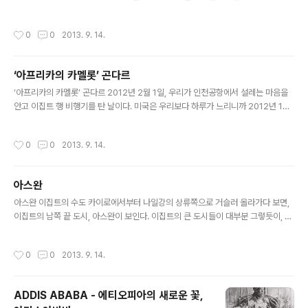
도시에 대해 들어볼 기회가 있을까? 나도 이번 여행을 준비하기 전까지 단 한 번도 들
어본 적이 없는 곳이었다. 악숨은 에티오피아 북부 지역에 터를 잡고 로마 제국, 페르
작성시간
0
0
2013. 9. 14.
시아 제국과 어깨를 나란히 하며 번성했던 “악숨 왕국”의 수도였고, 그 악숨의 고고
유적은 유네스코 지정 세계유산이라고 한다. 또한 에티오피아 사람들은 그들 자신이
악숨 왕국의 후손임을 자랑스럽게 여기고 살아간다고 한다. 하지만 그러한 사실을 들
‘아프리카의 카멜롯’ 곤다르
어봐도 내겐 익숙하지 않을 뿐이었다. 그런데 악숨에 대해 더 관심을 가져보니, 사실
글 내용
우리는 이미 악숨의 많은 것들을 알고 있었다. ..
‘아프리카의 카멜롯’ 곤다르 2012년 2월 1일, 우리가 인천공항에서 설레는 마음을
안고 이집트 행 비행기를 탄 날이다. 미국은 우리보다 하루가 느리니까 2012년 1월
31일이겠지? 그런데 에티오피아 기준에서는 2005년이다. 무슨 말이냐고? 우리나
라를 포함한 대부분의 국가들이 그레고리력을 받아들여 1월 1일을 새해로 맞이하는
작성시간
0
0
2013. 9. 14.
데 반해, 에티오피아는 아직도 율리우스력을 사용해서 그레고리력에 비해 약 7년이
늦다. 즉, 우리는 2000년 1월 1일에 밀레니엄을 기념했지만, 에티오피아에서 밀레
니엄은 2007년 9월 12일이었던 셈이다. 에티오피아의 새해는 “보석 선물”을 의미
아스완
하는 Enkutatash라고 불린다. 시바 여왕이 예루살렘에 있는 솔로몬왕을 방문한 뒤
글 내용
돌아왔을 때, 신하들이 보석을 잔뜩 선물해준..
아스완 이집트의 수도 카이로에서부터 나일강의 상류쪽으로 거슬러 올라가다 보면,
이집트의 남쪽 끝 도시, 아스완이 보인다. 이집트의 큰 도시들이 대부분 그렇듯이, 아
스완도 나일강을 중심으로 발달했다. 나일강의 동쪽 강가에 큰 도시가 들어서 있고,
서쪽해안으로는 사막이 보인다. 나일강이 얼마나 넓은지 그 위에 몇 개의 큼지막한
작성시간
0
0
2013. 9. 14.
섬들이 있다. 섬들에는 문화유적은 물론이고, 수목원, 박물관, 독특한 누비아인 마을
까지 볼거리도 각양각색이다. 나일강 위에는 낮잠을 즐기는 듯 물위에서 꾸벅꾸벅 졸
고 있는 전통배 펠루카들이 둥둥 떠다닌다. 수도와 먼 이집트의 끝부분이어서인지,
ADDIS ABABA - 에티오피아의 새로운 꽃,
아스완은 북적북적대던 관광객들이 많이 줄어들어 한가한 느낌을 주는 도시이다. 수