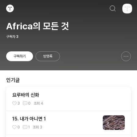
검색하기
티스토리
Africa의 모든 것
구독자
3
구독하기
방명록
신고하기 레이어
열기
인기글
요루바의 신화
3
0
조회
4
15. 내가 아니면 1
0
1
조회
3