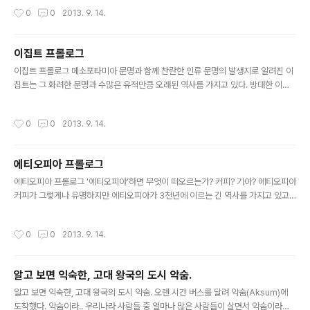
벽에 지어져 있는 대 암굴신전을 만나게 된다. 이곳이 바로 이집트 왕조 역사상 가장
작성시간
0
0
2013. 9. 14.
위대한 파라오였던 람세스 2세가 자신과 신을 기리기 위해 지은 아부심벨 신전이다.
이집트의 세 명의 신 레 하라크티와 아몬, 프타하와 함께 자신을 기린 대신전과 왕비
네페르타리를 위해 하트호르 여신에게 바친 소신전으로 이루어진 아부심벨 신전의
이집트 프롤로그
규모는 상상이상으로 컸다. 높이 21미터에 달하는 람세스의 좌상 4개가 입구에서부
글 내용
터 세워져 있었으며, 입구를 통해 들어가면 만나게 되는, ..
이집트 프롤로그 메소포타미아 문명과 함께 찬란한 인류 문명의 발생지로 알려진 이
집트는 그 화려한 문명과 수많은 유적만큼 오래된 역사를 가지고 있다. 방대한 이집
트의 역사를 몇 페이지 안에서 전부 제대로 설명할 수는 없겠지만 우리가 여행하면서
보고 듣고 느낀 이집트를 풀어내기에 앞서 간략히 이집트의 역사 흐름을 살펴보자.
작성시간
0
0
2013. 9. 14.
이집트의 역사는 크게 고왕국시대와 신왕국시대로 나눌 수 있다. 파라오와 피라미드
의 시대라고 할 수 있는 고왕국시대는 기원전 3000년경 나르메르(혹은 메네스)가
상·하 이집트로 나누어져 있던 이집트를 통일하고 수도를 멤피스로 정한 이후부터 시
에티오피아 프롤로그
작되었다. 이집트의 상징이라고도 할 수 있는 피라미드가 최초로 건설된 것은 고왕국
글 내용
시대 제 3왕조 2대1)군주인 조세르가 사카라에 계단식 피라미드를 건..
에티오피아 프롤로그 ‘에티오피아’하면 무엇이 떠오르는가? 커피? 기아? 에티오피아
커피가 그렇게나 유명하지만 에티오피아가 3천년에 이르는 긴 역사를 가지고 있고
가장 오래된 인류의 뼈가 발견된 곳이며 라고 불릴만큼 아름다운 자연 환경을 가지고
있다는 사실을 아는 사람은 많지 않다. 에티오피아의 역사는 시바여왕과 솔로몬왕의
작성시간
0
0
2013. 9. 14.
아들인 메넬리크 1세가 건설한 악숨 왕국으로부터 시작된다. 에티오피아의 고대 왕
국인 악숨 제국은 홍해를 건너 남아라비아를 영토로 삼아 메카로 따라갈 정도로 크게
세력을 떨치고 아프리카 유일의 문자를 만들어낼 정도로 부흥했다. 또한 악숨은 기독
알고 보면 익숙한, 고대 왕국의 도시 악숨.
교 왕국으로 유명한데 기원전 330년에 성 프루멘티우스(St Frumentius)에 의해
글 내용
악숨 왕조에 기독교가 전래된 후 기독교 왕국으로 부흥했다...
알고 보면 익숙한, 고대 왕국의 도시 악숨. 오랜 시간 버스를 달려 악숨(Aksum)에
도착했다. 악숨이라.. 우리나라 사람들 중 얼마나 많은 사람들이 살면서 악숨이라는