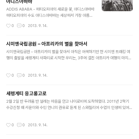
아디스아바바
도와 멀고 한적해 보이는 이 도시는 얼핏 변두리 같다는 느낌을 주..
글 내용
ADDIS ABABA - 에티오피아의 새로운 꽃, 아디스아바바
에티오피아의 수도 아디스아바바는 세상에서 가장 아름다
운 수도 이름이다. 암하라 어로 ‘새로운 꽃’이라는 의미이
작성시간
0
0
2013. 9. 14.
다. 하지만 크게 이름값을 한다고 보긴 힘들다. 1980년대
에티오피아를 휩쓴 세계적인 가뭄으로 굶어 죽어가던 아이
들이 텔레비전과 신문을 도배했다. 에티오피아는 역사적인
시미엔국립공원 – 아프리카의 별을 찾아서
의미는 있을 것 같지만 엄청 더울 것 같고, 더러울 것 같고,
글 내용
시미엔국립공원 – 아프리카의 별을 찾아서 아직은 어색하기만 한 시미엔 트래킹 여
사람이 살기 힘든 삭막한 곳이라는 선입견이 우리 머리 속
행의 출발을 세렝게티 사파리로 시작한 우리는, 3주에 걸친 아프리카 여행의 마지막
에 자리 잡고 있다. 하지만 아디스아바바에 가서 직접 확인
을 아프리카의 지붕이라고 불리우는 시미엔산 트래킹으로 마무리하게 되었다. 이미
한 결과 이 중에서 기대(?)에 부응한 사실은 위생 수준 정도
우리에게 너무 익숙해져서 출발 전부터 기대가 컸던 세렝게티에 비해, 시미엔 산 트
이다. 공항에 도착한 후부터 이동하는 동안 아디스아바바
작성시간
0
0
2013. 9. 14.
래킹은 정보도 부족하고, 알려진 바가 없어서 자세한 계획을 세울 수도 없고, 기대를
를 눈에 담아 볼까 하는 찰나에 코로 먼저 느끼게 되었다.
할 수도 기대를 하지 않을 수도 없었다. 하지만 EBS에서 2008년도에 방영된 세계
쾌쾌한 냄새와 탁한 공..
문화기행의 아프리카 4부작에서 사진작가 신미식 씨가 시미엔산 트래킹을 했던 내
세렝게티 응고롱고로
용과, 인터넷 블로그의 몇몇 사람들의 단편적인 정보만 보고서도, 그 4000미터가
글 내용
넘는 거대한 아프리카의 산에 숨어있는 절경과 신기한 동물들, 그리고..
2월 2일 반 두려움 반 설레는 마음을 안고 나이로비에 도착하였다. 2011년 2학기
수강신청 때 서윤이와 수민 언니의 권유로 듣게 된 스와힐리어 수업이 인생에 있어
한 획을 그을 여행으로 날 이끌게 될 줄은 꿈에도 상상하지 못 했다. 우선 우리 일행은
버스에 탑승하여 아루샤로 이동을 하였고 도착한 뒤 중식을 먹고 사파리 차량에 탑승
작성시간
0
0
2013. 9. 14.
하여 응고롱고로로 이동하였다. 응고롱고로 캠핑장에 도착하여 석식후 응고롱고로
캠핑장에서 취침하였다.1)캠핑장에서 조식 후 응고롱고로 분화구 안으로 이동하여
사파리를 하였다. 세렝게티라면 흔히들 Big Five라고 불리우는 사자, 표범, 코끼리,