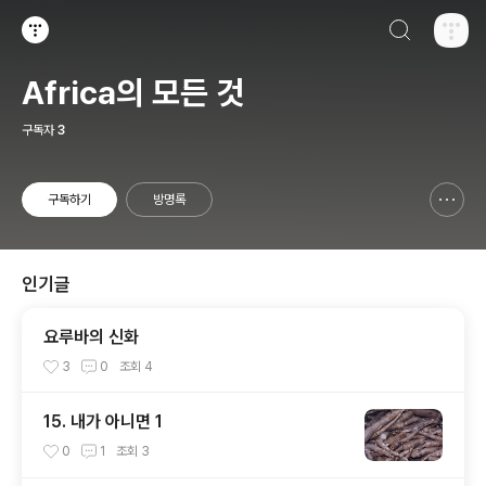
검색하기
티스토리
Africa의 모든 것
구독자
3
구독하기
방명록
신고하기 레이어
열기
인기글
요루바의 신화
3
0
조회
4
15. 내가 아니면 1
0
1
조회
3