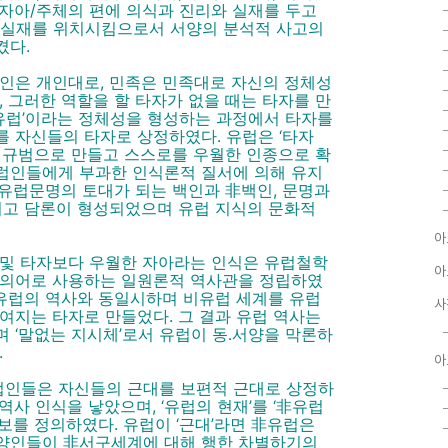
자아/주체의 편에 의식과 진리와 실재를 두고
비실재를 위치시킴으로서 서양의 분석적 사고의
켰다.
인은 개인대로, 민족은 민족대로 자신의 정체성
, 그러한 역할을 할 타자가 없을 때는 타자를 만
 유럽’이라는 정체성을 형성하는 과정에서 타자를
 자신들의 타자로 상정하였다. 유럽은 ‘타자
 규범으로 만들고 스스로를 우월한 인종으로 확
럽인들에게 부과한 인식론적 질서에 의해 유지
서 유럽문명의 토대가 되는 백인과 非백인, 문명과
되고 담론이 형성되었으며 유럽 지식의 문화적
아
 및 타자보다 우월한 자아라는 인식은 유럽철학
아
동의어로 사용하는 일원론적 역사관을 정립하였
 유럽의 역사와 동일시하며 비유럽 세계를 유럽
사
여지는 타자로 만들었다. 그 결과 유럽 역사는
 ‘말없는 지시체’로서 유럽이 동․서양을 막론하
.
아
인들은 자신들의 근대를 보편적 근대로 상정하
사 인식을 낳았으며, ‘유럽의 현재’를 ‘非유럽
보를 정의하였다. 유럽이 ‘근대’라면 非유럽은
. 서양인들이 非서구세계에 대해 행한 차별하기의