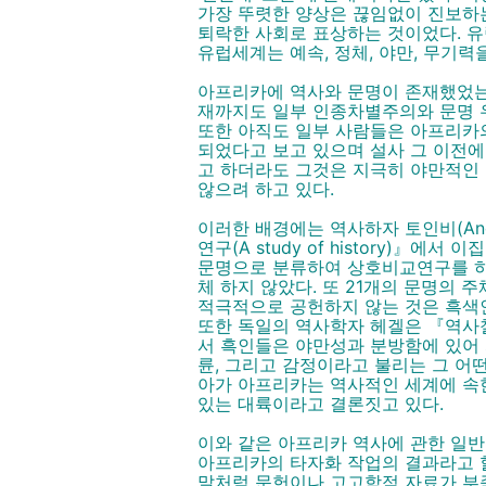
가장 뚜렷한 양상은 끊임없이 진보하
퇴락한 사회로 표상하는 것이었다. 유럽
유럽세계는 예속, 정체, 야만, 무기력
아프리카에 역사와 문명이 존재했었는
재까지도 일부 인종차별주의와 문명 
또한 아직도 일부 사람들은 아프리카
되었다고 보고 있으며 설사 그 이전
고 하더라도 그것은 지극히 야만적인
않으려 하고 있다.
이러한 배경에는 역사하자 토인비(Anol
연구(A study of history)』에
문명으로 분류하여 상호비교연구를 하
체 하지 않았다. 또 21개의 문명의 
적극적으로 공헌하지 않는 것은 흑색
또한 독일의 역사학자 헤겔은 『역사철학강의
서 흑인들은 야만성과 분방함에 있어 
륜, 그리고 감정이라고 불리는 그 어
아가 아프리카는 역사적인 세계에 속한
있는 대륙이라고 결론짓고 있다.
이와 같은 아프리카 역사에 관한 일
아프리카의 타자화 작업의 결과라고 할 수 
말처럼 문헌이나 고고학적 자료가 부