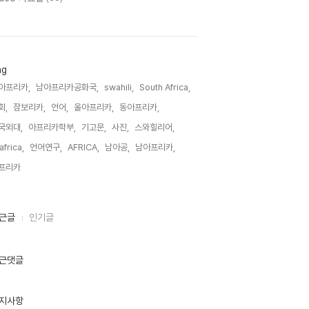
ag
아프리카,
남아프리카공화국,
swahili,
South Africa,
회,
잠보리카,
언어,
올아프리카,
동아프리카,
국외대,
아프리카학부,
기고문,
사진,
스와힐리어,
lafrica,
언어연구,
AFRICA,
남아공,
남아프리카,
프리카,
근글
인기글
근댓글
지사항