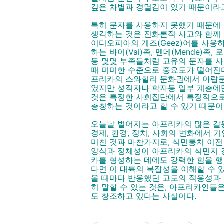
깊은 차별과 경멸감이 있기 때문이라고
특히 문자를 사용하지 못했기 때문에
생각하는 것은 진화론적 사고와 함께 
이디오피아의 게즈(Geez)어를 사용하
하는 바이(Vai)족, 멘데(Mende)족, 로
등 몇몇 부족들처럼 고유의 문자를 
때 미미한 수준으로 중요도가 떨어진
프리카의 스와힐리 문화권에서 아랍문
였지만 성직자나 학자등 일부 계층에
것은 특정한 사회집단에서 특징적으로
총칭하는 것이라고 할 수 있기 때문이
오늘날 벌어지는 아프리카의 많은 갈
경제, 환경, 정치, 사회의 변화에서 
미친 것과 마찬가지로, 식민통치 이전
양식과 정체성이 아프리카의 식민지 
카를 형성하는 데에도 강력한 힘을 행
다면 이 대륙의 복잡성을 이해할 수
을 때마다 반응했던 고도의 적응성과 
히 말할 수 있는 것은, 아프리카인들
도 창조하고 있다는 사실이다.