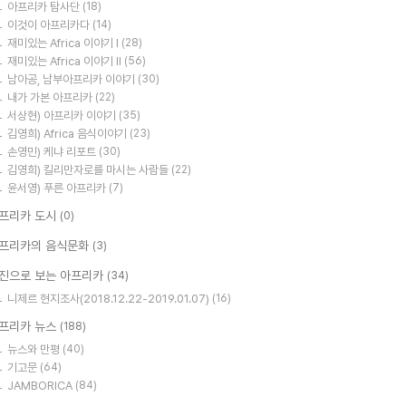
아프리카 탐사단
(18)
이것이 아프리카다
(14)
재미있는 Africa 이야기 I
(28)
재미있는 Africa 이야기 II
(56)
남아공, 남부아프리카 이야기
(30)
내가 가본 아프리카
(22)
서상현) 아프리카 이야기
(35)
김영희) Africa 음식이야기
(23)
손영민) 케냐 리포트
(30)
김영희) 킬리만자로를 마시는 사람들
(22)
윤서영) 푸른 아프리카
(7)
프리카 도시
(0)
프리카의 음식문화
(3)
진으로 보는 아프리카
(34)
니제르 현지조사(2018.12.22-2019.01.07)
(16)
프리카 뉴스
(188)
뉴스와 만평
(40)
기고문
(64)
JAMBORICA
(84)