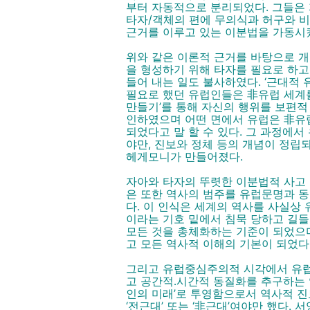
부터 자동적으로 분리되었다. 그들은 
타자/객체의 편에 무의식과 허구와 
근거를 이루고 있는 이분법을 가동시
위와 같은 이론적 근거를 바탕으로 개
을 형성하기 위해 타자를 필요로 하고
들어 내는 일도 불사하였다. ‘근대적
필요로 했던 유럽인들은 非유럽 세계를
만들기’를 통해 자신의 행위를 보편적
인하였으며 어떤 면에서 유럽은 非유
되었다고 말 할 수 있다. 그 과정에
야만, 진보와 정체 등의 개념이 정립
헤게모니가 만들어졌다.
자아와 타자의 뚜렷한 이분법적 사고
은 또한 역사의 범주를 유럽문명과 
다. 이 인식은 세계의 역사를 사실상
이라는 기호 밑에서 침묵 당하고 길들
모든 것을 총체화하는 기준이 되었으며
고 모든 역사적 이해의 기본이 되었다
그리고 유럽중심주의적 시각에서 유럽
고 공간적․시간적 동질화를 추구하는 역
인의 미래’로 투영함으로서 역사적 진
‘전근대’ 또는 ‘非근대’여야만 했다