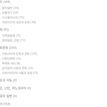
치
(169)
정치일반
(34)
인물연구
(22)
시사용어사전
(75)
아프리카의 내전과 분쟁
(38)
제
(92)
지역공동체
(15)
경제일반_전망
(77)
회문화
(200)
아프리카의 민족과 문화
(139)
사회인류학
(14)
축제와 의식
(8)
남아공의 사회와 문화
(26)
아프리카인의 이름과 호칭
(13)
성과 아동
(0)
민, 난민, 제노포비아
(0)
경과 질병
(0)
어
(133)