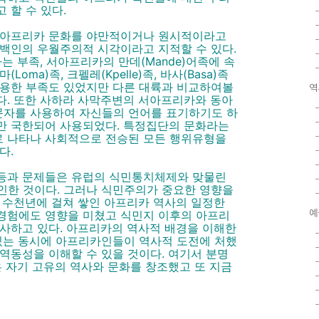
 할 수 있다.
 아프리카 문화를 야만적이거나 원시적이라고
백인의 우월주의적 시각이라고 지적할 수 있다.
는 부족, 서아프리카의 만데(Mande)어족에 속
마(Loma)족, 크펠레(Kpelle)족, 바사(Basa)족
사용한 부족도 있었지만 다른 대륙과 비교하여볼
역
다. 또한 사하라 사막주변의 서아프리카와 동아
자를 사용하여 자신들의 언어를 표기하기도 하
만 국한되어 사용되었다. 특정집단의 문화라는
 나타나 사회적으로 전승된 모든 행위유형을
다.
등과 문제들은 유럽의 식민통치체제와 맞물린
기인한 것이다. 그러나 식민주의가 중요한 영향을
 수천년에 걸쳐 쌓인 아프리카 역사의 일정한
예
경험에도 영향을 미쳤고 식민지 이후의 아프리
사하고 있다. 아프리카의 역사적 배경을 이해한
 있는 동시에 아프리카인들이 역사적 도전에 처했
역동성을 이해할 수 있을 것이다. 여기서 분명
은 자기 고유의 역사와 문화를 창조했고 또 지금