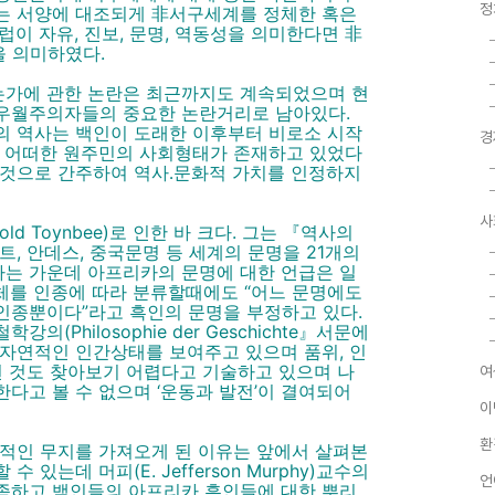
정
는 서양에 대조되게 非서구세계를 정체한 혹은
이 자유, 진보, 문명, 역동성을 의미한다면 非
을 의미하였다.
가에 관한 논란은 최근까지도 계속되었으며 현
우월주의자들의 중요한 논란거리로 남아있다.
의 역사는 백인이 도래한 이후부터 비로소 시작
경
에 어떠한 원주민의 사회형태가 존재하고 있었다
 것으로 간주하여 역사․문화적 가치를 인정하지
사
d Toynbee)로 인한 바 크다. 그는 『역사의
서 이집트, 안데스, 중국문명 등 세계의 문명을 21개의
는 가운데 아프리카의 문명에 대한 언급은 일
주체를 인종에 따라 분류할때에도 “어느 문명에도
인종뿐이다”라고 흑인의 문명을 부정하고 있다.
(Philosophie der Geschichte』서문에
자연적인 인간상태를 보여주고 있으며 품위, 인
떤 것도 찾아보기 어렵다고 기술하고 있으며 나
여
다고 볼 수 없으며 ‘운동과 발전’이 결여되어
이
환
반적인 무지를 가져오게 된 이유는 앞에서 살펴본
있는데 머피(E. Jefferson Murphy)교수의
언
족하고 백인들의 아프리카 흑인들에 대한 뿌리