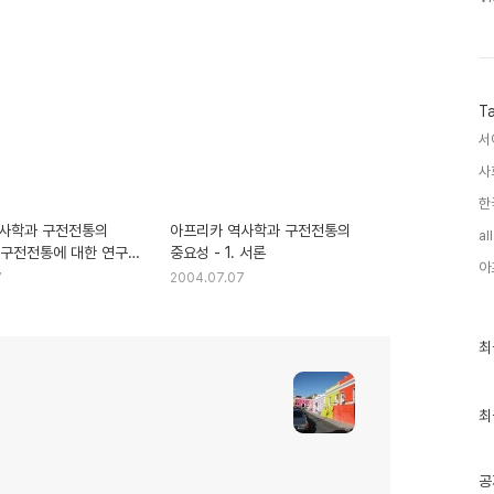
T
서
사
한
사학과 구전전통의
아프리카 역사학과 구전전통의
al
. 구전전통에 대한 연구의
중요성 - 1. 서론
아
7
2004.07.07
최
최
근
글
과
인
최
기
글
공