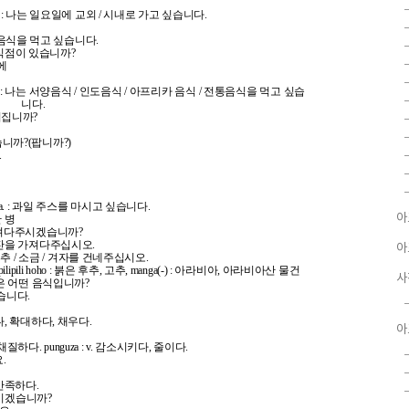
ati ya mjini. : 나는 일요일에 교외 / 시내로 가고 싶습니다.
: 나는 전통음식을 먹고 싶습니다.
 근처에 음식점이 있습니까?
처에
ika / utamaduni. : 나는 서양음식 / 인도음식 / 아프리카 음식 / 전통음식을 먹고 싶습
니다.
 차려집니까?
 있습니까?(팝니까?)
.
a matunda. : 과일 주스를 마시고 싶습니다.
아
 한 병
가락을 가져다주시겠습니까?
 ; 다른 유리잔을 가져다주십시오.
아
i. : 저에게 후추 / 소금 / 겨자를 건네주십시오.
녹색 후추, pilipili hoho : 붉은 후추, 고추, manga(-) : 아라비아, 아라비아산 물건
사
 특별음식은 어떤 음식입니까?
 싶습니다.
증가하다, 확대하다, 채우다.
아
 부채질하다. punguza : v. 감소시키다, 줄이다.
.
다. 만족하다.
 주문하시겠습니까?