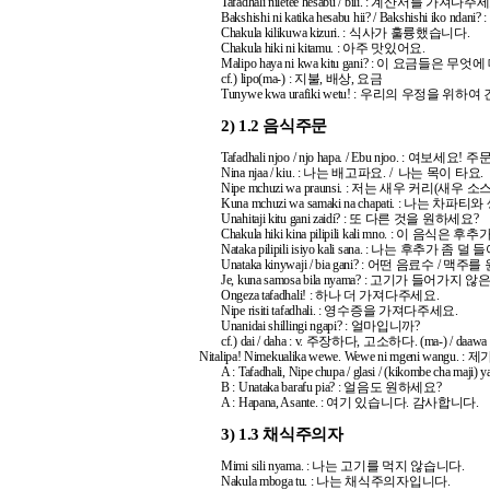
Tafadhali niletee hesabu / bili. : 계산서를 가져다주
Bakshishi ni katika hesabu hii? / Bakshishi
Chakula kilikuwa kizuri. : 식사가 훌륭했습니다.
Chakula hiki ni kitamu. : 아주 맛있어요.
Malipo haya ni kwa kitu gani? : 이 요금들은
cf.) lipo(ma-) : 지불, 배상, 요금
Tunywe kwa urafiki wetu! : 우리의 우정을 위하여
2)
1.2 음식주문
Tafadhali njoo / njo hapa. / Ebu njoo. : 여
Nina njaa / kiu. : 나는 배고파요. / 나는 목이 타요.
Nipe mchuzi wa praunsi. : 저는 새우 커리(새
Kuna mchuzi wa samaki na chapati. : 
Unahitaji kitu gani zaidi? : 또 다른 것을 원하세요?
Chakula hiki kina pilipili kali mno. : 이 음
Nataka pilipili isiyo kali sana. : 나는 후추가 
Unataka kinywaji / bia gani? : 어떤 음료수 / 맥
Je, kuna samosa bila nyama? : 고기가 들어가
Ongeza tafadhali! : 하나 더 가져다주세요.
Nipe risiti tafadhali. : 영수증을 가져다주세요.
Unanidai shillingi ngapi? : 얼마입니까?
cf.) dai / daha : v. 주장하다, 고소하다. (ma-) / daa
Nitalipa! Nimekualika wewe. Wewe ni mgeni wangu. :
제가
A : Tafadhali, Nipe chupa / glasi / (kikombe ch
B : Unataka barafu pia? : 얼음도 원하세요?
A : Hapana, Asante. : 여기 있습니다. 감사합니다.
3)
1.3 채식주의자
Mimi sili nyama. : 나는 고기를 먹지 않습니다.
Nakula mboga tu. : 나는 채식주의자입니다.