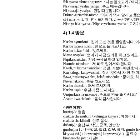
Sili nyama mbuzi / nguruwe. : 나는 염소고기
Ni kwa ajili ya dini yangu. : 종교 때문입니다.
Ni kwa ajili ya afya. : 건강 때문입니다.
Daktari aliniambia niache. : 의사가 먹지 말라고 
cf.) acha : v. 1. 떠나다, 포기하다. 2. 용서하다
Nipe ya bila nyama. / Nipe enye haina nyama
4)
1.4 방문
Karibu nyumbani. : 집에 오신 것을 환영합니다.
Karibu mpaka ndani. : 안으로 들어오세요.
Karibu kukaa / kiti. : 앉으세요.
Mama anapika. : 엄마가 지금 요리를 하고 있어요.
Napika chakula. : 지금 음식을 하고 있어요.
Naomba niondoke. : 저 바로 일어서야 합니다.
Kweli, ni lazima niondoke. : 정말, 가보아야만 합니
Kaa kidogo, kunywa chai. : 잠시 앉아서 차 한 잔
Sawa, nitakunywa chai, halafu niondoke. : 
Nawa mikono. : 손을 씻으세요.
Karibu chakula. : 어서 드시지요.
Karibu ugali. : 우갈리 좀 드시지요.
Unajua kula na mikono? : 손으로 먹을 줄 아세요?
Asante kwa chakula. : 음식 감사합니다.
<관련어휘>
barafu(-) : 얼음.
chakula cha asubuhi / kufungua kinywa : 아침식사.
chakula cha kihindi : 인도 음식.
daftari(-) : 출납부, 색인, 공책, 연습장.
gamba(ma-) : 나무껍질, 철갑, 갑옷, 표지. gamba la
kinywaji(vi-) / kinyweo(vi-) kinywewa(vi-) : 음료수.
kisahani cha jivu : 재떨이.