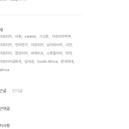
ag
아프리카,
사회,
swahili,
기고문,
아프리카학부,
아프리카,
언어연구,
아프리카,
남아프리카,
사진,
아프리카,
잠보리카,
AFRICA,
스와힐리어,
언어,
아프리카공화국,
남아공,
South Africa,
한국외대,
lafrica,
근글
인기글
근댓글
지사항