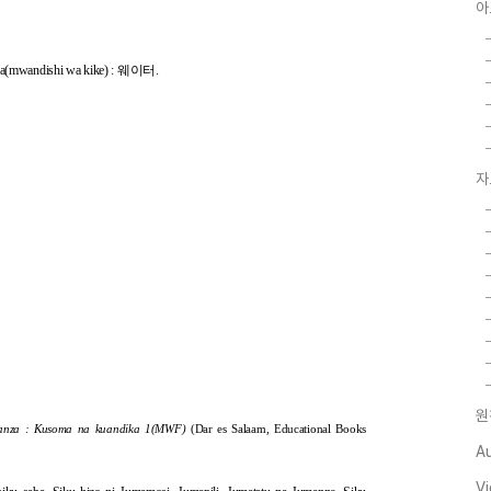
아
ama(mwandishi wa kike) : 웨이터.
자
원
wanza : Kusoma na kuandika 1(MWF)
(Dar es Salaam, Educational Books
A
V