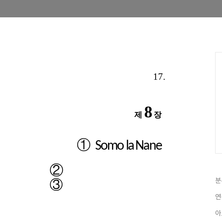
17.
8
제
장
①
Somo la Nane
②
분
③
연
아