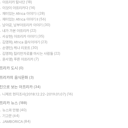
아프리카 탐사단
(18)
이것이 아프리카다
(14)
재미있는 Africa 이야기 I
(28)
재미있는 Africa 이야기 II
(56)
남아공, 남부아프리카 이야기
(30)
내가 가본 아프리카
(22)
서상현) 아프리카 이야기
(35)
김영희) Africa 음식이야기
(23)
손영민) 케냐 리포트
(30)
김영희) 킬리만자로를 마시는 사람들
(22)
윤서영) 푸른 아프리카
(7)
프리카 도시
(0)
프리카의 음식문화
(3)
진으로 보는 아프리카
(34)
니제르 현지조사(2018.12.22-2019.01.07)
(16)
프리카 뉴스
(188)
뉴스와 만평
(40)
기고문
(64)
JAMBORICA
(84)