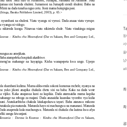
u saba. Siku hizo ni Jumamosi, Jumapili, Jumatatu na Jumanne. Siku
ljumaa sisi huenda shuleni. Jumamosi na Jumapili siendi shuleni. Baba na
imi na dada tunafua nguo zetu. Jioni mama hutupigia pasi.
(Iringa, Baraka Publishers Limited, 2003), p. 65.>
tu nyumbani na shuleni. Viatu vyangu ni vyeusi. Dada anaaa viatu vyeupe.
u vyangu ni vidogo.
T
 nikienda kuoga. Ninavaa viatu nikienda shule. Viatu vinakinga miguu
동
 Kwanza : Kitabu cha Mwanafunzi
(Dar es Salaam, Ben and Company Ltd.,
서
올
ungua au amejikata.
aba atampeleka hospitali akatibiwe.
남
eng'oa maharage na kuyapiga. Kisha wanapepeta kwa ungo. Upepo
.
al
 Kwanza : Kitabu cha Mwanafunzi
(Dar es Salaam, Ben and Company Ltd.,
da shambani kulima. Mama alikwenda sokoni kununua mchele, nyanya na
최
최
a yuko jikoni anapika chakula chetu sisi na baba. Kaka na dada wote
근
 na vijiko. Kaka anapasua kuni za kupikia. Dada atamsaidia mama kupika
글
maharage na mboga za majani. Dada anasaidia kuandaa vyombo vya kulia
ani. Atatukaribisha chakula kitakapokuwa tayari. Baba atanawa mikono
과
la, tutakula pia matunda. Matunda hayo ni machungwa na mananasi. Matunda
인
최
Dada anapenda kula machungwa. Matunda ni chakula cha lazima kwa afya
기
afiki zangu kiwanjani.
글
i Tanzania : Darasa la Kwanza : Kitabu cha Mwanafunzi
(Dar es Salaam,
공