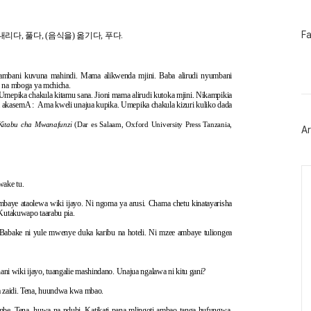
페
F
kua : 내리다, 풀다, (음식을) 옮기다, 푸다.
이
스
북
mbani kuvuna mahindi. Mama alikwenda mjini. Baba alirudi nyumbani
트
 na mboga ya mchicha.
위
epika chakula kitamu sana. Jioni mama alirudi kutoka mjini. Nikampikia
터
 akasemA : Ama kweli unajua kupika. Umepika chakula kizuri kuliko dada
플
러
Kitabu cha Mwanafunzi
(Dar es Salaam, Oxford University Press Tanzania,
Ar
그
인
Ca
ake tu.
mbaye ataolewa wiki ijayo. Ni ngoma ya arusi. Chama chetu kinatayarisha
utakuwapo taarabu pia.
abake ni yule mwenye duka karibu na hoteli. Ni mzee ambaye tuliongea
ni wiki ijayo, tuangalie mashindano. Unajua ngalawa ni kitu gani?
 zaidi. Tena, huundwa kwa mbao.
. Tena, huwa na ndubi. Katikati pana mlingoti ambao tanga hufungwa.