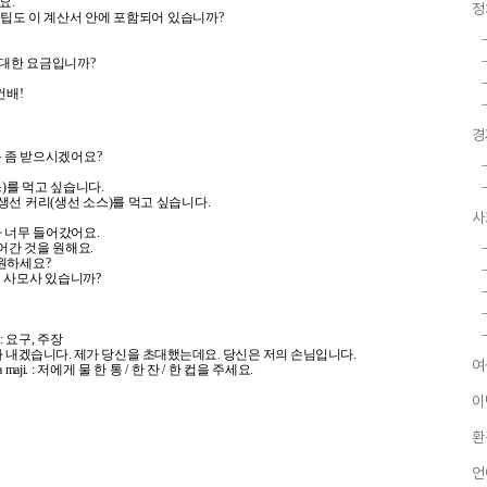
세요.
정
 iko ndani? : 팁도 이 계산서 안에 포함되어 있습니까?
 무엇에 대한 요금입니까?
 건배!
경
보세요! 주문 좀 받으시겠어요?
우 소스)를 먹고 싶습니다.
나는 차파티와 생선 커리(생선 소스)를 먹고 싶습니다.
사
식은 후추가 너무 들어갔어요.
좀 덜 들어간 것을 원해요.
주를 원하세요?
지 않은 사모사 있습니까?
wa : 요구, 주장
 내겠습니다. 제가 당신을 초대했는데요. 당신은 저의 손님입니다.
여
a maji) ya maji. : 저에게 물 한 통 / 한 잔 / 한 컵을 주세요.
이
환
언