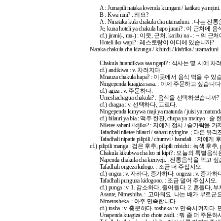
A : Jumapili nataka kwenda kiungani / katik
B : Kwa nini? : 왜요?
A : Ninataka kula chakula cha utamaduni. 
Je, kuna hoteli ya chakula hapo jirani? : 이
cf.) jirani(-, ma-) : 이웃, 근처. karibu na - : ~ 의 근
Hoteli iko wapi? : 레스토랑이 어디에 있습니까?
Nataka chakula cha kizungu / kihindi / kiafr
Chakula huandikwa saa ngapi? : 식사는 몇 시에
cf.) andikiwa : v. 차려지다.
Mnauza chakula hapa? : 이곳에서 음식 먹을 수
Ningependa kuagiza sasa. : 이제 주문하고 싶습니다
cf.) agiza : v. 주문하다.
Umeshachagua chakula? : 음식을 선택하셨습니까?
cf.) chagua : v. 선택하다, 고르다.
Ningependa kunywa maji ya matunda / juisi y
cf.) bilauri ya bia : 맥주 한잔, chupa ya mvinyo : 술
Niletee sahani / kijiko? : 저에게 접시 / 숟
Tafadhali niletee bilauri / sahani nyingine.
Tafadhali nipatie pilipili / chumvi / haradal
cf.) pilipili manga : 검은 후추, pilipili mbichi : 
Chakula kikubwa cha leo ni kipi? : 오늘의
Napenda chakula cha kienyeji. : 전통음식을 먹고
Tafadhali ongeza kidogo. : 조금 더 주십시오.
cf.) ongea : v. 자라다, 증가하다. ongeza : v. 
Tafadhali punguza kidogooo. : 조금 덜어 주십시오.
cf.) punga : v. 1. 감소하다, 줄어들다. 2. 흔들다,
Asante, Nimeshiba. : 고마워요. 나는 배가 부르군요
Nimetosheka. : 아주 만족합니다.
cf.) tosha : v. 충분하다. tosheka : v. 만족시켜지
Unapenda kuagiza cho chote zaidi. : 뭐 좀 더