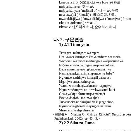
kwa daftari : 외상으로 cf.) kwa bure : 공짜로.
maji ya kunawa : 씻는 물.
maji ya kunywa / maji safi : 마시는 물, 음료.
mkahawa(mi-) / hoteli(-) : 레스토랑, 카페.
mwandaliaji(wa-) / mwandishi(wa-) / mzee(wa-) / m
taka / takataka(ma-) : 쓰레기.
takata : v. 깨끗하게 하다, 순수하게 하다.
나.
2. 구문연습
1)
2.1 Timu yetu
Timu yetu ni bingwa wa mpira
Hatujawahi kufungwa katika mchezo wa mpira
Wachezaji walipewa machungwa walipopumzika
Ng’ombe wetu hafungwi anapokamuliwa
Baba amesema yule ng'ombe asichinjwe
Nani alitaka kumchinja ng'ombe wa baba?
Ng’ombe atachinjwa kwa ajili ya harusi
Mgonjwa ametoka hospitali
Watoto wamechanjwa kuzuia magonjwa
Nguo zimekunjwa na kuwekwa sandukuni
Ghala ya kijiji chetu imejaa mahindi
Pete ya dhahabu inauzwa ghali
Tunaendelea na shughuli ya kujenga choo
Nyumba ya ghorofa inajengwa mlimani
Sherehe zinahitaji gharama
<원문출처 : Mariam G. Mkinga,
Kiswahili Darasa la K
Publishers Ltd., 2002), pp. 43-45.>
2)
2.2 Siku za Juma