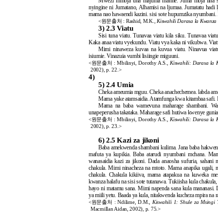
Mwezi mmoja una majuma manne. Juma moja lina sik
nyingine ni Jumatano, Alhamisi na ljumaa. Jumatatu hadi 
mama nao hawaendi kazini. sisi sote hupumzika nyumbani. M
<원문출처 : Rashid, M.K.,
Kiswahili Darasa la Kwanza
3)
2.3 Viatu
Sisi tuna viatu. Tunavaa viatu kila siku. Tunavaa via
Kaka anaa viatu vyekundu. Viatu vya kaka ni vikubwa. Viat
Mimi ninaweza kuvaa na kuvua viatu. Ninavua viatu
isiumie. Vinazuia vumbi lisiingie miguuni.
<원문출처 : Mbilinyi, Dorothy A.S.,
Kiswahili: Darasa la
2002), p. 22.>
4)
5)
2.4 Umia
Cheka ameumia mguu. Cheka anachechemea. labda ame
Mama yake atamsaidia. Atamfunga kwa kitambaa safi. B
Mama na baba wamevuna maharage shambani. Wam
unapeperusha takataka. Maharage safi hutiwa kwenye gunia
<원문출처 : Mbilinyi, Dorothy A.S.,
Kiswahili: Darasa la
2002), p. 23.>
6)
2.5 Kazi za jikoni
Baba amekwenda shambani kulima. Jana baba hakwen
mafuta ya kupikia. Baba atarudi nyumbani mchana. Mam
wanasaidia kazi za jikoni. Dada anaosha sufuria, sahani
chakula. Mimi ninacheza na mtoto. Mama anapika ugali, 
chakula. Chakula kikiiva, mama atapakua na kuweka mez
kwanza halafu na sisi sote tutanawa. Tukiisha kula chaku
hayo ni matamu sana. Mimi napenda sana kula mananasi. 
ya miili yetu. Baada ya kula, nitakwenda kucheza mpira na r
<원문출처 : Ndilime, D.M.,
Kiswahili 1: Shule za Msing
Macmillan Aidan, 2002), p. 75.>