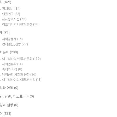
치
(169)
정치일반
(34)
인물연구
(22)
시사용어사전
(75)
아프리카의 내전과 분쟁
(38)
제
(92)
지역공동체
(15)
경제일반_전망
(77)
회문화
(200)
아프리카의 민족과 문화
(139)
사회인류학
(14)
축제와 의식
(8)
남아공의 사회와 문화
(26)
아프리카인의 이름과 호칭
(13)
성과 아동
(0)
민, 난민, 제노포비아
(0)
경과 질병
(0)
어
(133)