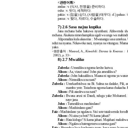
<관련어휘>
andaa : v. (식사, 전쟁을) 준비하다.
osha : v. 씻다, 세척하다.
pakia : v. (짐을) 싣다, (사람을) 태우다. cf.) pa
pasua : v. 찢다, 자르다, 수술하다.
7)
2.6 Sasa najua kupika
Jana mchana baba hakuwa nyumbani. Alikwenda sha
mchana. Akakuta nimeshampikia ugali wa unga wa mahindi
Alipomaliza kula akasema : Mwanangu sasa umekua. Um
ndizi na nyama. Nikaweka nazi, nyanya na vitunguu. Mama
yako.
<원문출처 : Masoud, A.,
Kiswahili: Darasa la Kwanza : 
2002), p. 33>
8)
2.7 Mwaliko
Zubeda :
Umealikwa ngoma kesho kutwa.
Alison :
Aa, vizuri sana! John pia amealikwa?
Zubeda :
John hakualikwa. Maana ni ngoma ya wanaw
Alison :
Nimealikwa na nani?
Zubeda :
Umekaribishwa na Bi. Salma na dadake, Pili, a
mambo yote. Tutacheza ngoma kama chakacha. K
Alison :
Pili ataolewa na nani?
Zubeda :
Bwana arusi ni Daudi, ndugu yake Mohamed. B
naye jana.
John :
Tumealikwa mashindano!
Alison :
Mashindano gani?
Faiz :
Mashindano ya ngalawa. Sisi sote tutakwenda forodha
Alison :
Ni aina ya boti? Ni kama jahazi?
Faiz :
Hata kidogo! Si kama jahazi. Majahazi makubwa
Alison :
Ngalawa hutengenezwa namna gani?
Faiz :
Huundwa kwa kuchonga gogo, hasa gogo la mwembe