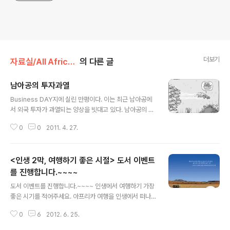
더보기
자료실/All Africa News
의 다른 글
남아공의 투자과열
글 내용
Business DAY지에 실린 만평이다. 이는 최근 남아공에
서 외국 투자가 과열되는 양상을 빗대고 있다. 남아공의 외
국 투자자들은 산업분야를 가리지 않고 전방위 투자를 행
0
0
2011. 4. 27.
하고 있는데, 이들 투자가 이른바 ‘묻지마!’적 성격을 띠어
가고 있다. 이들 투자자들은 영국의 유명한 은행인 바클레
이 은행이 제안하는 대로 따르는 경향을 보이고 있는데, 그
<인생 2막, 여행하기 좋은 시절> 도서 이벤트
래서 많은 물고기들을 이끌고 가는 물고기를 Barclays라
고 쓰고 있다. 월드컵 이후 아프리카에 대한 인식 개선으로
를 진행합니다.~~~~
글 내용
최근 들어 한국 기업들의 남아공 진출이 많아지고 있는데
도서 이벤트를 진행합니다.~~~~ 인생에서 여행하기 가장
신규 투자자의 자신감을 믿기 보다는 이러한 남아공의 시
좋은 시기를 적어주세요. 아프리카 여행을 인생에서 떠나
장상황을 예의주시해야 할 것으로 보인다. Business DA
고 싶은 시기를 적어주시면 더 좋습니다^^ 제일 아래 com
Y가 남아공 현지의 유력 경제일간지인 만큼 경제현실에 대
0
6
2012. 6. 25.
ment를 누르신 후 작성해 주세요 추첨을 통해 책을 보내
한 이들의 진단이 설득력 ..
드립니다. 아프리카를 만나는 데 걸리는 시간, 단 13시간.