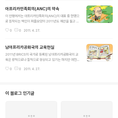
대한항공 인천-케냐 나이로비 직항으로 성큼 가까워진 아
아프리카민족회의(ANC)의 약속
프리카! 그 덕분에 머릿속 아프리카를 눈앞에 펼치려는 이
글 내용
가 부쩍 늘고 있다. 이들에게 편리한 항공만큼이나 절실한
이 만평에서는 아프리카민족회의(ANC)의 대표 중 한명으
것은 여행을 떠날 용기와 도전정신. 아프리카를 향해 두 다
로 짐작되는 백인이 퍼즐모양의 2011년도 예산을 들고 여
리를 움직이게 하는 동력을 담은 책 은퇴 중년의 저자는 아
러 퍼즐 속에서 어떻게 할지 머리를 긁적이고 있다. 이 대표
프리카에 힘찬 발걸음을 내딛었고, 트러킹으로 더듬은 그
0
0
2011. 4. 27.
가 서 있는 마지막 퍼즐을 놔야 하는 칸으로 짐작되는 곳에
땅에서 뜨거운 에너지와 황홀한 자극을 경험했노라, 고백
는 "ANC PROMISES"라고 크게 적혀있다. 아프리카민족
했다. 남아프리카공화국, 나미비아,..
회의가 약속한 공약을 의미하는 것으로 보인다. 그런데 대
남아프리카공화국의 교육현실
표가 들고 있는 퍼즐 조각은 "ANC PROMISES"의 아주
글 내용
일부분에 불과하다. 아프리카민족회의가 2011년 국민들
2011년 BRICS의 국가로 등록된 남아프리카공화국의 교
에게 약속한 양의 예산에 턱 없이 부족한 예산을 실제로 어
육은 량적으로나 질적으로 향상되고 있기는 하지만 여전히
떻게 배분하고 적용해야 하는지 고충과 어려움을 보여주고
부정부패, 인종차별, 가난, 불평등의 문제가 존재하고 있다.
있다. 이 대표는 턱에 살집이 두둑하고 눈빛이 날카롭게 그
0
0
2011. 4. 27.
교육은 한 나라의 미래를 책임질 동량을 육성할 수 있는 가
려져 매우 탐욕스러우면서 까다로운 인물로 그려졌다. 또
장 중요한 수단이기 때문에 교육의 질은 한 나라의 발전가
한 흑인이 아니라 백인대표라..
능성을 보여주는 척도라고 할 수 있다. 이 만평은 교육이 많
은 문제점을 안고 있다는 사실을 지적하고 비판하고 있는
것처럼 보인다. 책에는 교육이라고 쓰여 있고 숙제나 과제
이 블로그 인기글
가 있기는 하지만 다른 것들이 많이 있다는 것을 보여준다.
책속에 큰 홈이 파져 있어 담배, 면도칼, 껌, 주사, 성냥갑,
마약, 알약 등을 휴대할 수 있게 해 놓았다. 교육을 받는 학
생들, 즉 장차 미래에 한 나라를 이끌어가게 될 지도 모르는
아이들이 배..