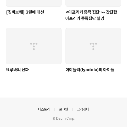
[짐바브웨] 3월에 대선
<아프리카 종족 집단 >- 간단한
아프리카 종족집단 설명
요루바의 신화
이야돌라(Iyadola)의 아이들
의안내
티스토리
로그인
고객센터
© Daum Corp.