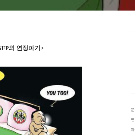
 NFP의 연정파기>
분
연
아