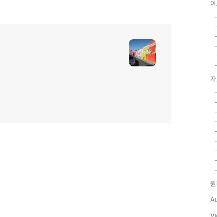
아
자
원
A
V