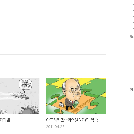
역
예
투자과열
아프리카민족회의(ANC)의 약속
2011.04.27