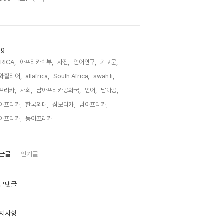
ag
RICA,
아프리카학부,
사진,
언어연구,
기고문,
와힐리어,
allafrica,
South Africa,
swahili,
프리카,
사회,
남아프리카공화국,
언어,
남아공,
아프리카,
한국외대,
잠보리카,
남아프리카,
아프리카,
동아프리카,
근글
인기글
근댓글
지사항