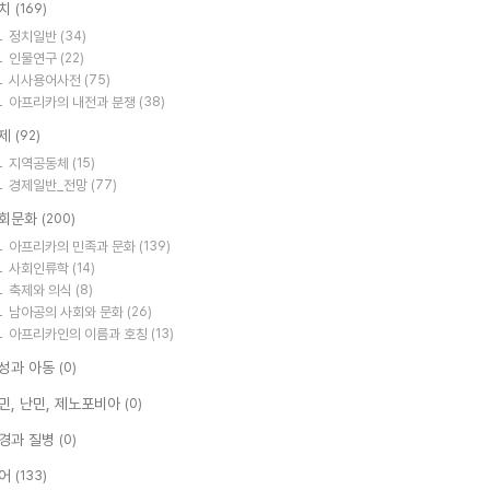
치
(169)
정치일반
(34)
인물연구
(22)
시사용어사전
(75)
아프리카의 내전과 분쟁
(38)
제
(92)
지역공동체
(15)
경제일반_전망
(77)
회문화
(200)
아프리카의 민족과 문화
(139)
사회인류학
(14)
축제와 의식
(8)
남아공의 사회와 문화
(26)
아프리카인의 이름과 호칭
(13)
성과 아동
(0)
민, 난민, 제노포비아
(0)
경과 질병
(0)
어
(133)