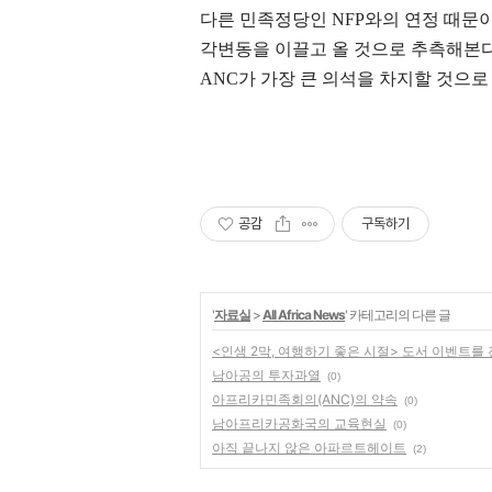
다른 민족정당인 NFP와의 연정 때문
각변동을 이끌고 올 것으로 추측해본다
ANC가 가장 큰 의석을 차지할 것으로
공감
구독하기
'
자료실
>
All Africa News
' 카테고리의 다른 글
<인생 2막, 여행하기 좋은 시절> 도서 이벤트를 
남아공의 투자과열
(0)
아프리카민족회의(ANC)의 약속
(0)
남아프리카공화국의 교육현실
(0)
아직 끝나지 않은 아파르트헤이트
(2)