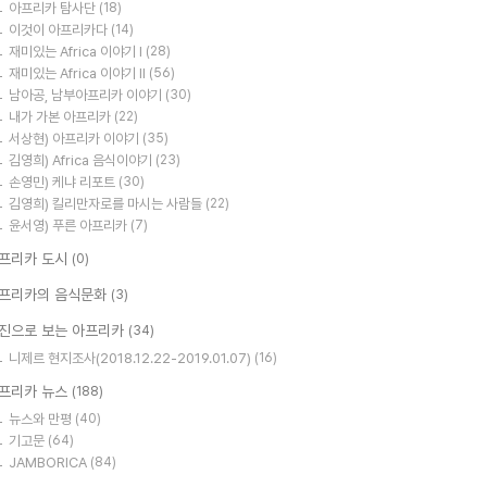
아프리카 탐사단
(18)
이것이 아프리카다
(14)
재미있는 Africa 이야기 I
(28)
재미있는 Africa 이야기 II
(56)
남아공, 남부아프리카 이야기
(30)
내가 가본 아프리카
(22)
서상현) 아프리카 이야기
(35)
김영희) Africa 음식이야기
(23)
손영민) 케냐 리포트
(30)
김영희) 킬리만자로를 마시는 사람들
(22)
윤서영) 푸른 아프리카
(7)
프리카 도시
(0)
프리카의 음식문화
(3)
진으로 보는 아프리카
(34)
니제르 현지조사(2018.12.22-2019.01.07)
(16)
프리카 뉴스
(188)
뉴스와 만평
(40)
기고문
(64)
JAMBORICA
(84)