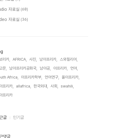
udio 자료실
(68)
ideo 자료실
(36)
ag
보리카,
AFRICA,
사진,
남아프리카,
스와힐리어,
고문,
남아프리카공화국,
남아공,
아프리카,
언어,
uth Africa,
아프리카학부,
언어연구,
올아프리카,
아프리카,
allafrica,
한국외대,
사회,
swahili,
아프리카,
근글
인기글
근댓글