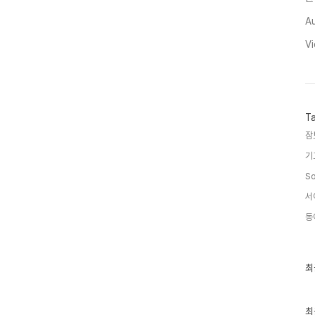
A
V
T
잠
기
So
서
동
최
최
근
글
과
인
최