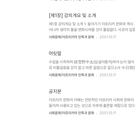
[제1장] 강의개요 및 소개
제1장 강의개요 및 소개 1. 들어가기 아프리카 문화와 역
아니라 생각의 틀을 변화시켜줄 것이 틀림없다. 서로의 입장
할 수 있다면 우리는 삶을 윤택하게 할 수 있다. 나아가 
사회문화/아프리카의 민족과 문화
2001.10.11
나는 살냄새 가득한 인간의 모습을 발견할 수 있으며 우리 
한 예로 "우리는 행복한가?"라는 질문에 대해 생각해볼 수
리카인들보다 행복하다고 거의 대부분의 사람들이 생각하고 또
머릿말
수업을 시작하며 踏雪野中去(답설야중거)하야 눈이 많이 
로 비틀걸음을 걷지 말고 바른 걸음으로 걸으소서 今日我行
作後人程(수작후인정)이라 반드시 뒤에 따라오는 사람의 인
사회문화/아프리카의 민족과 문화
2001.10.11
님이 즐겨 휘호한 시) "눈이 하얗게 내린 들판을 걸어 갈 제
오는 사람들의 이정표가 될 것이니..." 저는 여러분에게 어
을 시작하고 싶습니다. 첫째는 우리가 추구하고 있는 삶의 방식
공지문
아프리카 문화의 이해는 전반적인 아프리카 사회와 문화의 
들어져 사용되고 있는 것으로 차후에 출판할 예정으로 있다
사회문화/아프리카의 민족과 문화
2001.10.11