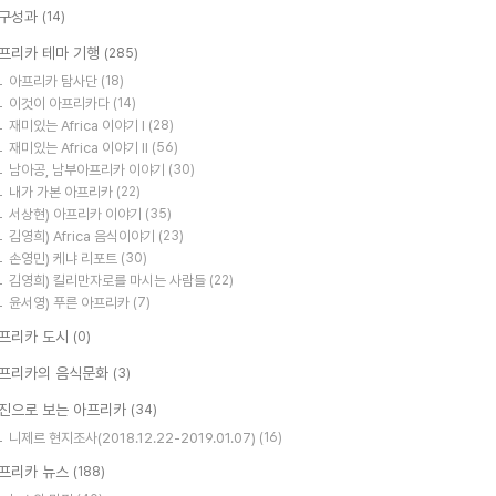
구성과
(14)
프리카 테마 기행
(285)
아프리카 탐사단
(18)
이것이 아프리카다
(14)
재미있는 Africa 이야기 I
(28)
재미있는 Africa 이야기 II
(56)
남아공, 남부아프리카 이야기
(30)
내가 가본 아프리카
(22)
서상현) 아프리카 이야기
(35)
김영희) Africa 음식이야기
(23)
손영민) 케냐 리포트
(30)
김영희) 킬리만자로를 마시는 사람들
(22)
윤서영) 푸른 아프리카
(7)
프리카 도시
(0)
프리카의 음식문화
(3)
진으로 보는 아프리카
(34)
니제르 현지조사(2018.12.22-2019.01.07)
(16)
프리카 뉴스
(188)