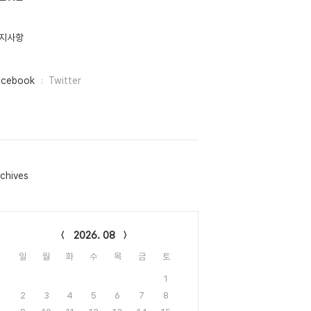
지사항
acebook
Twitter
chives
lendar
2026. 08
일
월
화
수
목
금
토
1
2
3
4
5
6
7
8