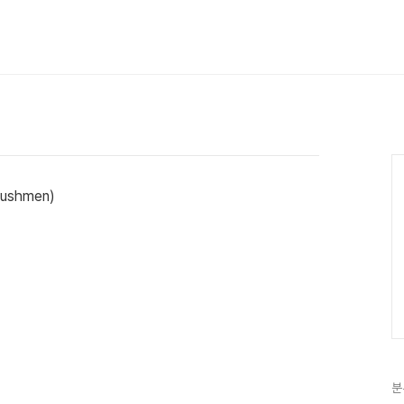
ushmen)
분