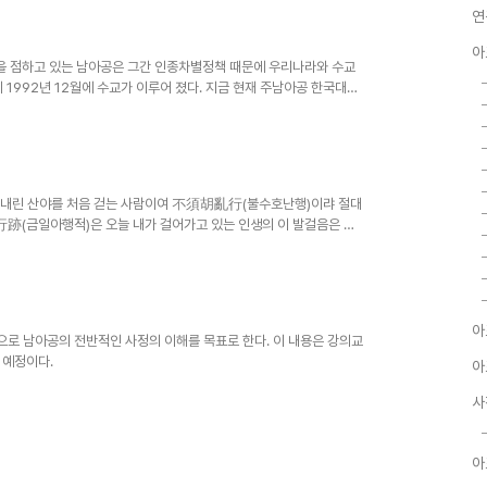
연
아
/3을 점하고 있는 남아공은 그간 인종차별정책 때문에 우리나라와 수교
께 1992년 12월에 수교가 이루어 졌다. 지금 현재 주남아공 한국대사
드, 마다가스카르, 콩고민주공화국)의 대사업무를 겸임하고 있을 정도
을 하고 있다. 남아공은 남부 아프리카의 관문으로서 풍부한 지하자원
설과 좋은 기후조건등(아프리카의 유럽국가)으로 인해 우리나라 교민의
역고(우리나라 통계)는 9..
내린 산야를 처음 걷는 사람이여 不須胡亂行(불수호난행)이랴 절대
跡(금일아행적)은 오늘 내가 걸어가고 있는 인생의 이 발걸음은 遂
생여정이 될 것이기 때문이다. (서산대사 휴정스님의 시 ; 김구선생
 발걸음을 어지러이 하지 마라. 오늘 내가 걷고 있는 이 길은 바로 뒤에
아
로 남아공의 전반적인 사정의 이해를 목표로 한다. 이 내용은 강의교
 예정이다.
아
사
아