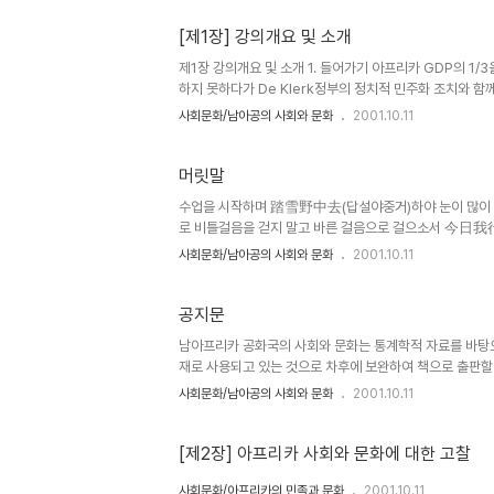
[제1장] 강의개요 및 소개
제1장 강의개요 및 소개 1. 들어가기 아프리카 GDP의 1
하지 못하다가 De Klerk정부의 정치적 민주화 조치와 함
관은 인접한 6개국(나미비아, 보츠와나, 레소토, 스와질랜
사회문화/남아공의 사회와 문화
2001.10.11
로 남아공은 남부 아프리카 진출의 교두보로서 중요한 역할
과 거대한 영토(한반도의 약 6배), 놀랄 만한 사회간접시
숫자도 짧은 기간동안 1,100여명으로 급증하였고 양국간 무
머릿말
수업을 시작하며 踏雪野中去(답설야중거)하야 눈이 많이 
로 비틀걸음을 걷지 말고 바른 걸음으로 걸으소서 今日我行
作後人程(수작후인정)이라 반드시 뒤에 따라오는 사람의 인
사회문화/남아공의 사회와 문화
2001.10.11
님이 즐겨 휘호한 시) "눈이 하얗게 내린 들판을 걸어 갈 제
오는 사람들의 이정표가 될 것이니..."
공지문
남아프리카 공화국의 사회와 문화는 통계학적 자료를 바탕으
재로 사용되고 있는 것으로 차후에 보완하여 책으로 출판할
사회문화/남아공의 사회와 문화
2001.10.11
[제2장] 아프리카 사회와 문화에 대한 고찰
사회문화/아프리카의 민족과 문화
2001.10.11