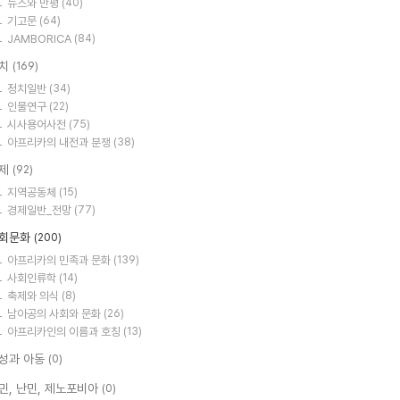
뉴스와 만평
(40)
기고문
(64)
JAMBORICA
(84)
치
(169)
정치일반
(34)
인물연구
(22)
시사용어사전
(75)
아프리카의 내전과 분쟁
(38)
제
(92)
지역공동체
(15)
경제일반_전망
(77)
회문화
(200)
아프리카의 민족과 문화
(139)
사회인류학
(14)
축제와 의식
(8)
남아공의 사회와 문화
(26)
아프리카인의 이름과 호칭
(13)
성과 아동
(0)
민, 난민, 제노포비아
(0)