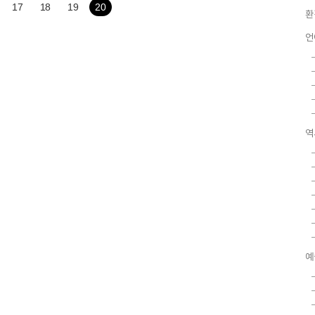
17
18
19
20
환
언
역
예