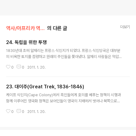
더보기
역사/아프리카 역사 100장면
의 다른 글
24. 독립을 위한 투쟁
글 내용
1830년대 초에 알제리는 프랑스 식민지가 되었다. 프랑스 식민당국은 대부분
의 비옥한 토지를 점령하고 원래의 주인들을 쫒아냈다. 알제리 사람들은 억압받
고, 시민권을 유린당했다. 1945년 이후 아메드 벤 벨라(Ahmed Ben bella)
0
0
2011. 1. 20.
를 비롯한 젊은 민족주의자들은 은 민족자유전선(Front de Libération Nati
onale ; National Liberation Front ; NLF)을 결성하고 자유를 위한 무장투
쟁에 돌입한다. 적은 수의 인원과 형편없는 무기들이었지만, 그들은 프랑스 군
23. 대이주(Great Trek, 1836-1846)
대에 맞서 격렬하게 저항을 했다. 군사적 행동과 더불어 정치적으로는 정치적
글 내용
단체를 조직하고 시위를 통하여 독립에 대한 의지를 고취시켰다. 프랑스는 이러
케이프 식민지(Cape Colony)에서 흑인들에게 호의를 베푸는 정책의 시행과
한 반대세력을 없애기 위해 폭력적 방법으로 탄압하였고 약 ..
함께 이루어진 영국화 정책은 보어인들이 영국의 지배에서 벗어나 북쪽으로의
이주를 촉진시켰다. 영국 통치자들의 정책은 흑인들 혹은 “햄의 후손들”의 노예
0
0
2011. 1. 20.
화를 합법화 시켰던 캘빈교도의 기독교적 가치관과 갈등상태에 놓이게 했다. 1
809년의 호텐토트 법(Hottentot Code)은 코이산족과 다른 흑인들에게 고용
과 거주의 증거로써 통행증을 가지고 다니도록 강제하고 있었다. 그러나 노예무
역의 종말은 선교사들의 영향력이 강화됨으로서 50번 조례(Ordinance Fift