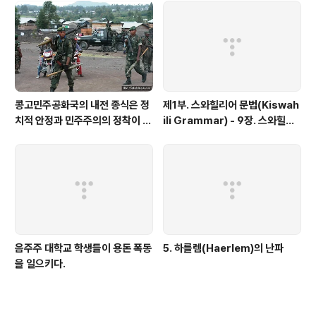
콩고민주공화국의 내전 종식은 정
제1부. 스와힐리어 문법(Kiswah
치적 안정과 민주주의의 정착이 관
ili Grammar) - 9장. 스와힐리
건이다.
어 명사부류체계(Swahili Noun
Class System)-U(11-14) Cl
ass
음주주 대학교 학생들이 용돈 폭동
5. 하를렘(Haerlem)의 난파
을 일으키다.