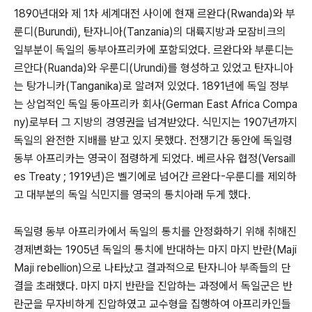
1890년대와 제 1차 세계대전 사이에 현재 르완다(Rwanda)와 부
룬디(Burundi), 탄자니아(Tanzania)의 대륙지방과 모잠비크의
일부분이 독일의 동부아프리카에 포함되었다. 르완다와 부룬디는
르안다(Ruanda)와 우룬디(Urundi)를 형성하고 있었고 탄자니아
는 탕가니카(Tanganika)로 알려져 있었다. 1891년에 독일 정부
는 상업적인 독일 동아프리카 회사(German East Africa Compa
ny)로부터 그 지방의 경영권을 넘겨받았다. 식민지는 1907년까지
독일의 완전한 지배를 받고 있지 못했다. 전쟁기간 동안에 독일령
동부 아프리카는 영국이 점령하게 되었다. 베르사유 협정(Versaill
es Treaty ; 1919년)은 벨기에로 넘어간 르완다-우룬디를 제외하
고 대부분의 독일 식민지를 영국의 통치아래 두게 했다.
독일령 동부 아프리카에서 독일의 통치를 안정화하기 위해 취해진
경제변화는 1905년 독일의 통치에 반대하는 마지 마지 반란(Maji
Maji rebellion)으로 나타났고 결과적으로 탄자니아 부족들의 단
결을 초래했다. 마지 마지 반란을 진압하는 과정에서 독일군은 반
란군을 무자비하게 진압하였고 교수형을 집행하여 아프리카인들