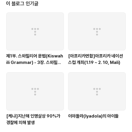
y)의 신설과 호텐토트 법의 폐지로 나타났다. 북쪽으로 이루어진 대이주(Great
이 블로그 인기글
Trek)는 보어인 공동체가 현재 아프리칸스(Afrikaans)로 알려진 네덜란드어..
제1부. 스와힐리어 문법(Kiswah
[아프리카연합]아프리카 네이션
ili Grammar) - 3장. 스와힐리
스컵 개최(1.19 ~ 2. 10, Mali)
어의 언어학적 특징
[케냐]지난해 인명살상 90%가
이야돌라(Iyadola)의 아이들
경찰에 의해 발생