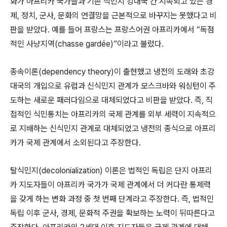
화가 아프리카 국가들과 기존 식민지 강대국 간 지속되고 있는 경
제
,
정치
,
군사
,
문화의 연결망을 근본적으로 바꾸지는 못했다고 비
판을 받았다. 예를 들어
프랑스는 프랑스어권 아프리카에서
“
독점
적인 사냥지역
(chasse gardée)”
이라고 불렀다.
종속이론
(dependency theory)이 출현했고
냉전의 도래와 초강
대국의 개입으로 유럽과 신식민지 관계가 모스크바와 워싱턴이 주
도하는 새로운 패러다임으로 대체되었다고 비판을 받았다. 즉,
직
접적인 식민통치는 아프리카의 국제 관계를 외부 세력이 지속적으
로 지배하는 신식민지 관계로 대체되었고
냉전의 종식으로 아프리
카가 국제 관계에서 소외된다고 주장한다.
탈식민지
(decolonialization)
이론은
법적인 독립은 단지 아프리
카 지도자들이 아프리카 국가가 국제 관계에서 더 커다란 통제력
을 갖게 하는 변화 과정 중 첫 번째 단계라고 주장한다. 즉,
법적인
독립 이후 군사
,
경제
,
문화적 주권을 확보하는 노력이 뒤따른다고