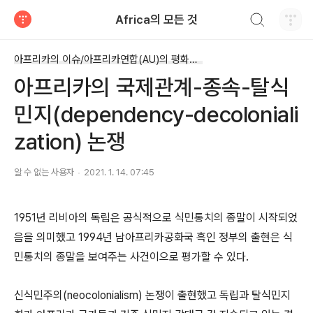
검색하기
Africa의 모든 것
티스토리
아프리카의 이슈/아프리카연합(AU)의 평화유지활동
아프리카의 국제관계-종속-탈식
민지(dependency-decoloniali
zation) 논쟁
알 수 없는 사용자
2021. 1. 14. 07:45
1951
년 리비아의 독립은 공식적으로 식민통치의 종말이 시작되었
음을 의미했고
1994
년 남아프리카공화국 흑인 정부의 출현은 식
민통치의 종말을 보여주는 사건이으로 평가할 수 있다.
신식민주의
(neocolonialism)
논쟁이 출현했고
독립과 탈식민지