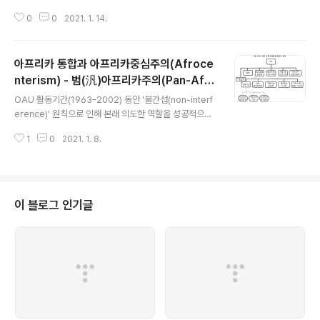
회원국들이 ..
되었다. 1935~1945 제2차 세계대전 기간은 세계에서 강력한 지역이었던 유
0
0
2021. 1. 14.
럽이 쇠퇴하고 식민지로부터의 독립을 추구하는 아프리카 민족주의자들의 운동
이 발생했다. 이 시기에는 또한 아프리카 국제 관계가 아프리카에 의해 결정되
기 시작한 시기라고 볼 수 있다. 1947~1989 냉전과 미·소의 각축시기는 아프
아프리카 통합과 아프리카중심주의(Afroce
리카 신생 독립국들이 2차 세계대전 이후 미국과 구(舊)소련연방의 비대칭적인
역학 관계 속에서 대리전을 치르는 양상을 보였다. 1989년에 베를린 장벽이 무
nterism) - 범(汎)아프리카주의(Pan-Afri
글 내용
너지고 냉전이 종식되었지만 이념에 바탕을 둔 미국과 구(舊)소련연방 간 냉전
canism)-아프리카연합(AU)의 출범
OAU 활동기간(1963–2002) 동안 '불간섭(non-interf
은 차가운 평화(Cold..
erence)' 원칙으로 인해 본래 의도한 역할을 성공적으로
수행하지 못했다. 불간섭 원칙은 회원국들의 국내 분쟁에
1
0
2021. 1. 8.
기구의 개입을 어렵게 했다. 1980년대 초 차드에서의 평
화유지활동은 비참한 실패였고 이후 국가 간 분쟁에 대한
분쟁관리 노력은 진전이 없었다. 또한, OAU는 복잡한 평
화유지 임무를 수행할 수 있는 인적, 물적 자원과 기술적 능
력이 부족했다. OAU 회원국들은 아프리카 지도자들이 종
이 블로그 인기글
종 OAU 헌장과 모순되는 국가적 또는 개인적 의제를 추구
하는 것을 선호했기 때문에 이 기구를 진정으로 지원하려
는 정치적 의지가 부족했다. 냉전 말기에 아프리카가 직면
한 이러한 요소들과 AIDS/HIV 대유행, 민주주의와 굿 거
버넌스(good ..