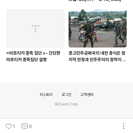
<아프리카 종족 집단 >- 간단한
콩고민주공화국의 내전 종식은 정
아프리카 종족집단 설명
치적 안정과 민주주의의 정착이 관
건이다.
의안내
티스토리
로그인
고객센터
© Daum Corp.
1
0