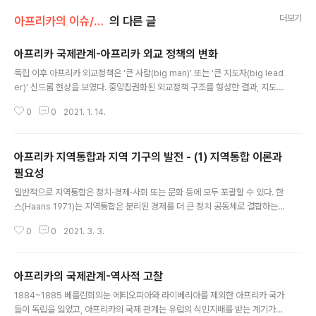
더보기
아프리카의 이슈/아프리카연합(AU)의 평화유지활동
의 다른 글
아프리카 국제관계-아프리카 외교 정책의 변화
글 내용
독립 이후 아프리카 외교정책은 ‘큰 사람(big man)’ 또는 ‘큰 지도자(big lead
er)’ 신드롬 현상을 보였다. 중앙집권화된 외교정책 구조를 형성한 결과, 지도자
의 개인적인 이해관계와 성격에 따라 개인화된 외교정책 추구하였다. 예를 들어
0
0
2021. 1. 14.
자이레의 모부투 세세 세코(Mobutu Sese Seko)와 같은 독재적인 지도자들
은 강대국의 지지를 바탕으로 자신의 권력을 유지했다. 그는 1965년 미국 정부
의 지지를 받아 군사혁명을 통해 정권을 잡았으며 점차 대통령 주변에 모든 세
아프리카 지역통합과 지역 기구의 발전 - (1) 지역통합 이론과
력을 결집하였다. 아프리카의 초대 지도자들은 식민지배국가와 강력한 연대를
추구하는 외교정책 노선을 견지하였다. 이러한 정책인 종속적인 외교정책이라
필요성
글 내용
고 비판을 받는 주요 이유는 식민지 교육을 받은 아프리카의 지도자와 유럽 정
일반적으로 지역통합은 정치⋅경제⋅사회 또는 문화 등에 모두 포괄할 수 있다. 한
상들이 ..
스(Haans 1971)는 지역통합은 분리된 경제를 더 큰 정치 공동체로 결합하는
과정이라고 주장했다. 정치와 경제가 서로 긴밀하게 연관되어 있기 때문에 통합
0
0
2021. 3. 3.
에 대한 논의는 경제와 정치 변수를 모두 포괄해야 한다고 보았다. 칼 도이치(K
arl Deutsch 1971)와 다른 초기 이론가들은 진정한 지역통합이 전체 ‘시스
템’을 포괄한다고 주장했다. 따라서 지역통합은 이전에 분리된 단위들 중에서,
아프리카의 국제관계-역사적 고찰
보다 일관성 있는 정치체제를 평화적으로 만드는 과정으로 정의되었으며 각 단
글 내용
위는 주권의 일부를 중앙 권위에 자발적으로 양도하고 구성원들 간의 갈등 해결
1884~1885 베를린회의눈 에티오피아와 라이베리아를 제외한 아프리카 국가
을 위한 무력 사용을 포기하는 것으로 이해할 수 있다. 현실적으로 지역통합은
들이 독립을 잃었고, 아프리카의 국제 관계는 유럽의 식민지배를 받는 계기가