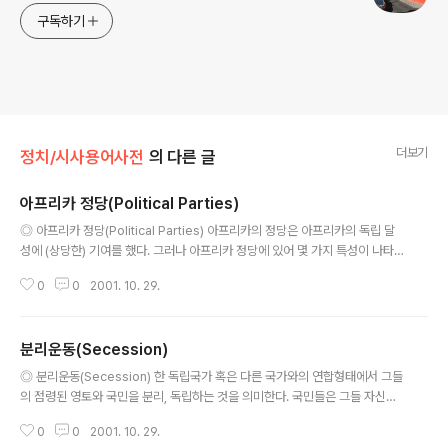
구독하기
더보기
정치/시사용어사전
의 다른 글
아프리카 정당(Political Parties)
글 내용
◎ 아프리카 정당(Political Parties) 아프리카의 정당은 아프리카의 독립 달
성에 (상당한) 기여를 했다. 그러나 아프리카 정당에 있어 몇 가지 특성이 나타
난다. 첫째, 일당제의 추세였다. 1958년 불령 아프리카 각 지역들은 불령 공동
0
0
2001. 10. 29.
체(French Community) 내에서 자치 공화국이 되었고,(제5공화국의 국민투
표에서 반대표(No)를 던진 기니는 예외) 2년후에 각 공화국은 불란서와의 긴밀
한 관계를 유지한다는 협정서 하에서 각각 독립을 달성하였다. (아프리카의) 신
분리운동(Secession)
생국가들은 프랑스의 중앙집권적인(centralising) 전통을 이어 받으면서, 대부
글 내용
분의 국가들이 일당제를 채택하게 되었다. 전독립기의 선거에서 보여 준바 있던
◎ 분리운동(Secession) 한 독립국가 혹은 다른 국가와의 연합형태에서 그들
높은 지지에 비춰 대부분의 불령 아프리카내의 여당들은 국민들의 자..
의 점령된 영토와 국민을 분리, 독립하는 것을 의미한다. 국민들은 그들 자신의
운명과, 신념, 언어 흑은 관습을 만들어 유지하기 위해 흑은 또 다른 집단들과 연
0
0
2001. 10. 29.
합하기 위해 한 국가로부터 분리하려고 한다. 그들은 자신의 단체 성원들에 의