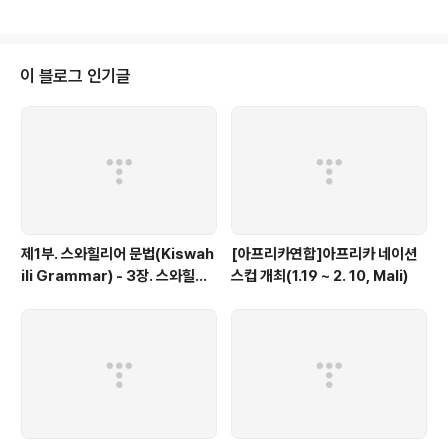
해 흑은 그들 자신의 지역을 통치하기를 추구한다. 또한 그들은 정치나 경제체
계 등 서로 다른 종류를 설립하기 위해 기존의 체제로부터 분리를 시도한다. 내
전은 일상적으로 분리주의자들이 그들의 목적 달성을 위해 사용하는 일반적인
수단이다. 분리주의 운동은 다음과 같은 무력분쟁을 야기시켰다. 자이레(현 콩
이 블로그 인기글
고민주공화국)의 카탕가(Katanga) 분리운동, 수단 남부지역에서의 분리운동
(기독교와 이슬람교)..
제1부. 스와힐리어 문법(Kiswah
[아프리카연합]아프리카 네이션
ili Grammar) - 3장. 스와힐리
스컵 개최(1.19 ~ 2. 10, Mali)
어의 언어학적 특징