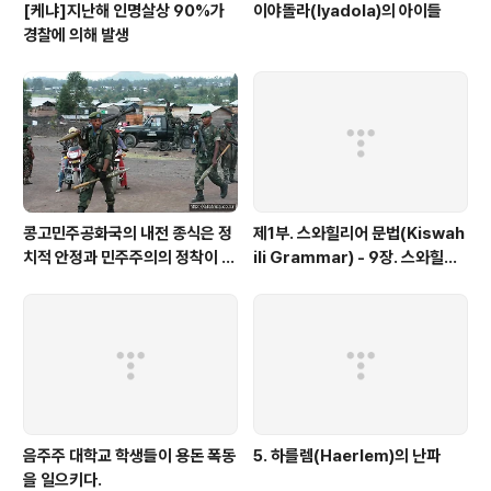
[케냐]지난해 인명살상 90%가
이야돌라(Iyadola)의 아이들
경찰에 의해 발생
콩고민주공화국의 내전 종식은 정
제1부. 스와힐리어 문법(Kiswah
치적 안정과 민주주의의 정착이 관
ili Grammar) - 9장. 스와힐리
건이다.
어 명사부류체계(Swahili Noun
Class System)-U(11-14) Cl
ass
음주주 대학교 학생들이 용돈 폭동
5. 하를렘(Haerlem)의 난파
을 일으키다.