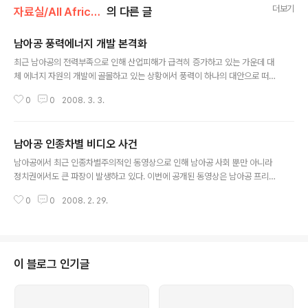
더보기
자료실/All Africa News
의 다른 글
남아공 풍력에너지 개발 본격화
글 내용
최근 남아공의 전력부족으로 인해 산업피해가 급격히 증가하고 있는 가운데 대
체 에너지 자원의 개발에 골몰하고 있는 상황에서 풍력이 하나의 대안으로 떠오
르고 있다. 남아공 중에서도 웨스턴 케이프는 이 나라에서 가장 강한 바람이 부
0
0
2008. 3. 3.
는 곳이다. 이에 따라 남아공 전력회사인 에스콤(Escom)은 에너지 위기의 장
기적인 해결 방안으로 풍력을 이용하는 방안을 찾고 있다. 국영회사인 에스콤은
브레덴달 인근 올리판츠의 북부 서부 해안에 100메가와트 상업용 풍력지대 건
남아공 인종차별 비디오 사건
립을 위한 타당성 조사에 나섰다. 이를 위해 에스콤은 이 지역에 대한 환경영향
글 내용
평가를 실시하기로 하였다. 브레덴달 인근 지역은 남아공에서 가장 바람의 속도
남아공에서 최근 인종차별주의적인 동영상으로 인해 남아공 사회 뿐만 아니라
가 센 지역 중 하나로 평가받고 있다. 또한 이 지역은 풍력 시설을 위한 다른 기
정치권에서도 큰 파장이 발생하고 있다. 이번에 공개된 동영상은 남아공 프리
술적 요구들을 충족시킬 ..
스테이트 대학(University of the Free State) 학생들이 만든 비디오로 음식
0
0
2008. 2. 29.
물에 소변을 비롯한 각종 오물들을 섞은 뒤 이를 흑인 청소부들에게 먹이는 장
면으로 이와 같은 짓을 한 네 명의 학생들 중 두 명은 이미 학교를 졸업한 것으로
알려지고 있으며 나머지 2명은 학교를 다니고 있는 것으로 알려지고 있다. 그러
나 현재 학교에 재직 중인 두 명은 자신들은 이번 비디오와는 관련이 없다고 자
신들의 변호사에게 편지를 보냈다. 한편 이번 일에 가담한 것으로 알려진 두 명
이 블로그 인기글
의 학생들은 자신들의 잘못에 대해 사과한다고 밝혔다. RC Malherbe와 Sc..