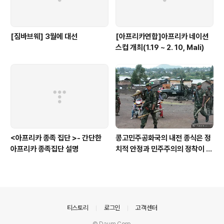
[짐바브웨] 3월에 대선
[아프리카연합]아프리카 네이션
스컵 개최(1.19 ~ 2. 10, Mali)
<아프리카 종족 집단 >- 간단한
콩고민주공화국의 내전 종식은 정
아프리카 종족집단 설명
치적 안정과 민주주의의 정착이 관
건이다.
의안내
티스토리
로그인
고객센터