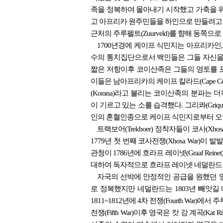
족을 정복하여 몰아내기 시작했고 가축을 
고 아프리카 원주민들을 하인으로 만들려고 노력했다
근처의 주루펠트(Zuurveld)를 향해 동쪽
1700년경에 케이프 식민지는 아프리카인
수의 통치집단으로서 백인들은 그들 자신을
짧은 저항이후 코이산족은 그들의 영토를 
이들은 남아프리카의 케이프 칼라드(Cape C
(Korana)라고 불리는 코이산족의 분파는 더
이 기르고 있는 소를 습격했다. 그리콰(Gri
인의 혼혈인종으로 케이프 식민지로부터 오랜지(O
트랙보어(Trekboer) 정착자들이 코사(Xh
1779년 첫 번째 코사전쟁(Xhosa War)
관청이 1786년에 흐라프 레이넷(Graaf Rei
대하여 독자적으로 흐라프 레이넷 네덜란드 공화
자국의 선박에 안정적인 공급을 원했던 
로 정복했지만 네덜란드는 1803년 빼앗길
1811~1812년에 4차 전쟁(Fourth War)
전쟁(Fifth War)이후 영국은 캇 강 계곡(Kat