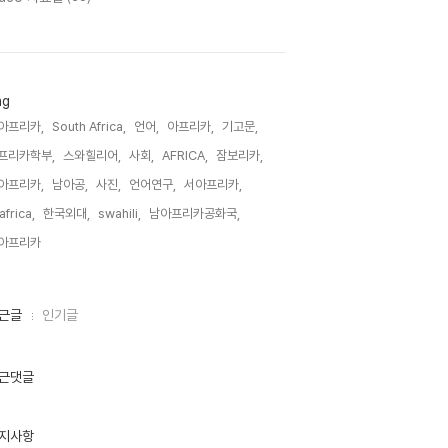
ag
아프리카,
South Africa,
언어,
아프리카,
기고문,
프리카학부,
스와힐리어,
사회,
AFRICA,
잠보리카,
아프리카,
남아공,
사진,
언어연구,
서아프리카,
lafrica,
한국외대,
swahili,
남아프리카공화국,
아프리카,
근글
인기글
근댓글
지사항