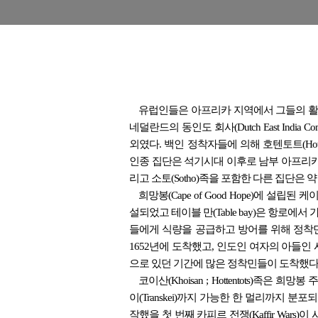
유럽인들은 아프리카 지역에서 그들의 활동
네덜란드의 동인도 회사(Dutch East India C
외였다. 백인 정착자들에 의해 호텐토트(Hottent
인종 집단은 석기시대 이후로 남부 아프리카에 살고
리고 소토(Sotho)족을 포함한 다른 집단은
희망봉(Cape of Good Hope)에 
설되었고 테이블 만(Table bay)은 항로에
들에게 식량을 공급하고 방어를 위해 정착민들이
1652년에 도착했고, 인도인 여자의 아들인 시몬 판 더
으로 있던 기간에 많은 정착민들이 도착했다
코이산(Khoisan ; Hottentots)족
이(Transkei)까지 가능한 한 멀리까지 
작했을 첫 번째 카피르 전쟁(Kaffir Wars