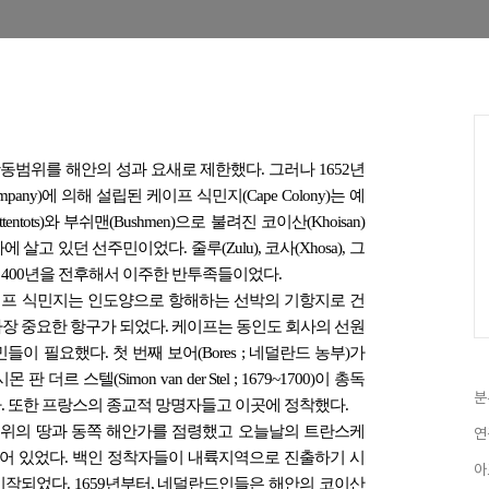
범위를 해안의 성과 요새로 제한했다. 그러나 1652년
ompany)에 의해 설립된 케이프 식민지(Cape Colony)는 예
ots)와 부쉬맨(Bushmen)으로 불려진 코이산(Khoisan)
 있던 선주민이었다. 줄루(Zulu), 코사(Xhosa), 그
 약 400년을 전후해서 이주한 반투족들이었다.
설립된 케이프 식민지는 인도양으로 항해하는 선박의 기항지로 건
서 가장 중요한 항구가 되었다. 케이프는 동인도 회사의 선원
 필요했다. 첫 번째 보어(Bores ; 네덜란드 농부)가
르 스텔(Simon van der Stel ; 1679~1700)이 총독
분
. 또한 프랑스의 종교적 망명자들고 이곳에 정착했다.
은 희망봉 주위의 땅과 동쪽 해안가를 점령했고 오늘날의 트란스케
연
분포되어 있었다. 백인 정착자들이 내륙지역으로 진출하기 시
아
)이 시작되었다. 1659년부터, 네덜란드인들은 해안의 코이산