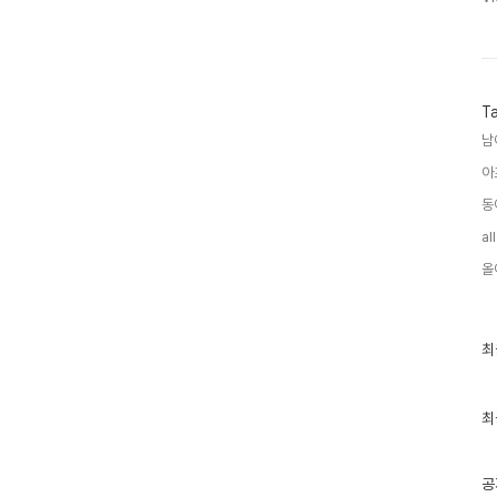
T
남
아
동
al
올
최
최
근
글
과
인
최
기
글
공