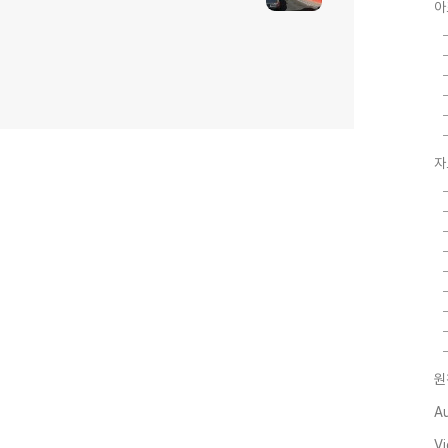
아
자
원
A
V