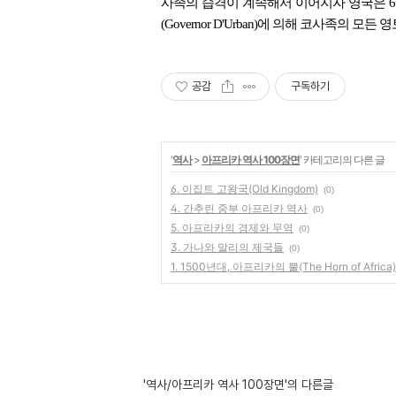
사족의 습격이 계속해서 이어지자 영국은 6차 전쟁(
(Governor D'Urban)에 의해 코사족의 모
공감
구독하기
'
역사
>
아프리카 역사 100장면
' 카테고리의 다른 글
6. 이집트 고왕국(Old Kingdom)
(0)
4. 간추린 중부 아프리카 역사
(0)
5. 아프리카의 경제와 무역
(0)
3. 가나와 말리의 제국들
(0)
1. 1500년대, 아프리카의 뿔(The Horn of Afric
'역사/아프리카 역사 100장면'의 다른글