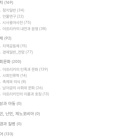
치
(169)
정치일반
(34)
인물연구
(22)
시사용어사전
(75)
아프리카의 내전과 분쟁
(38)
제
(92)
지역공동체
(15)
경제일반_전망
(77)
회문화
(200)
아프리카의 민족과 문화
(139)
사회인류학
(14)
축제와 의식
(8)
남아공의 사회와 문화
(26)
아프리카인의 이름과 호칭
(13)
성과 아동
(0)
민, 난민, 제노포비아
(0)
경과 질병
(0)
어
(133)