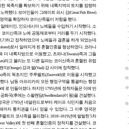
위한 목축지를 확보하기 위해 내륙지역의 토지를 점령하
. 보어인들이 그레이트 피시 강(Great Fish River)
으로 영역을 확장하자 코이산족들이 저항을 했다.
, 말레이인, 인도네시아 노예들을 수입하기 시작했다. 소
 코이산족과 노예 공동체로부터 거리를 두기 시작했다.
포기하고 정착하였으며 노예들과 결혼을 하게 되었는데
olored)로서 알려지게 된 혼혈인종을 형성하였다. 코라나
욱 더 내륙지방으로 이동했고, 츠와나(Tswana)족과 그들
quas)라고 불리는 또 다른 일파는 코이산족과 혼혈된 유럽
range) 강과 팔(Vaal) 강 사이에 정착했다.
아
osa)족의 목초지인 주루펠트(Zuurveld)로 이동을 시작했고
아
이 발발했다. 남동 아프리카의 모든 행정구역을 통괄하는 행정
사
net)에 로 만들어졌다. 하지만 1795년에 정착자들은 이에 반
국(후에는 스왈렌담(Swellendam)이 됨)을 건설했다.
영국은 1795년 네덜란드로부터 케이프 식민지를 처음으
아
 때까지 통치권을 다시 얻을 수 있었다. 그 이후 영국은
에서 주루펠트의 코사족을 물리쳤다. 1818~1819년에 발발한 5차
 River Valley)에 첫 번째 혼혈인종의 정착지를 건설했다. 코