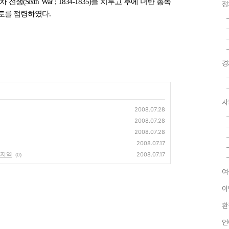
Sixth War ; 1834-1835)을 치루고 후에 더반 총독
정
든 영토를 점령하였다.
경
사
2008.07.28
2008.07.28
2008.07.28
2008.07.17
a)지역
2008.07.17
(0)
여
이
환
언