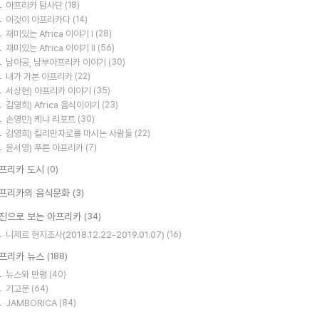
아프리카 탐사단
(18)
이것이 아프리카다
(14)
재미있는 Africa 이야기 I
(28)
재미있는 Africa 이야기 II
(56)
남아공, 남부아프리카 이야기
(30)
내가 가본 아프리카
(22)
서상현) 아프리카 이야기
(35)
김영희) Africa 음식이야기
(23)
손영민) 케냐 리포트
(30)
김영희) 킬리만자로를 마시는 사람들
(22)
윤서영) 푸른 아프리카
(7)
프리카 도시
(0)
프리카의 음식문화
(3)
진으로 보는 아프리카
(34)
니제르 현지조사(2018.12.22-2019.01.07)
(16)
프리카 뉴스
(188)
뉴스와 만평
(40)
기고문
(64)
JAMBORICA
(84)