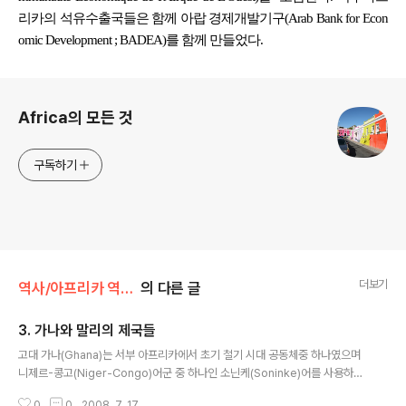
리카의 석유수출국들은 함께 아랍 경제개발기구(Arab Bank for Econ
omic Development ; BADEA)를 함께 만들었다.
로그 정보
Africa의 모든 것
구독하기
더보기
역사/아프리카 역사 100장면
의 다른 글
3. 가나와 말리의 제국들
글 내용
고대 가나(Ghana)는 서부 아프리카에서 초기 철기 시대 공동체중 하나였으며
니제르-콩고(Niger-Congo)어군 중 하나인 소닌케(Soninke)어를 사용하고
있었다. 이 왕국은 북쪽의 사하라, 세네갈 강, 그리고 남쪽의 니제르 강 사이에
0
0
2008. 7. 17.