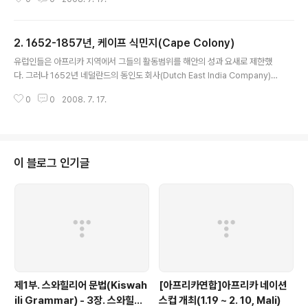
위치하고 있었는데 금이 매우 풍부한 곳이었다. 이곳의 지배자는 무역로를 장악
하고 수단의 동쪽 지역까지 영향력을 행사했다. 가나 제국은 철과 농업을 기반
으로 성장했다. 사하라 횡단 무역로는 말들을 제공하였고 철제 무기의 사용과
2. 1652-1857년, 케이프 식민지(Cape Colony)
함께 강력한 군사력으로 이웃의 부족들을 복속시켰다. 번창하는 무역과 왕가라
글 내용
(Wangara)와 밤북(Bambuk)의 금광으로부터의 수입은 수도인 쿰비-살레(K
유럽인들은 아프리카 지역에서 그들의 활동범위를 해안의 성과 요새로 제한했
umbi-Saleh)를 번영시켰다. 제국의 전성기인 1050년쯤, 베르베르인의 무역
다. 그러나 1652년 네덜란드의 동인도 회사(Dutch East India Company)
거점..
에 의해 설립된 케이프 식민지(Cape Colony)는 예외였다. 백인 정착자들에
0
0
2008. 7. 17.
의해 호텐토트(Hottentots)와 부쉬맨(Bushmen)으로 불려진 코이산(Khois
an) 인종 집단은 석기시대 이후로 남부 아프리카에 살고 있던 선주민이었다. 줄
루(Zulu), 코사(Xhosa), 그리고 소토(Sotho)족을 포함한 다른 집단은 약 400
년을 전후해서 이주한 반투족들이었다. 희망봉(Cape of Good Hope)에 설
립된 케이프 식민지는 인도양으로 항해하는 선박의 기항지로 건설되었고 테이
이 블로그 인기글
블 만(Table bay)은 항로에서 가장 중요한 항구..
제1부. 스와힐리어 문법(Kiswah
[아프리카연합]아프리카 네이션
ili Grammar) - 3장. 스와힐리
스컵 개최(1.19 ~ 2. 10, Mali)