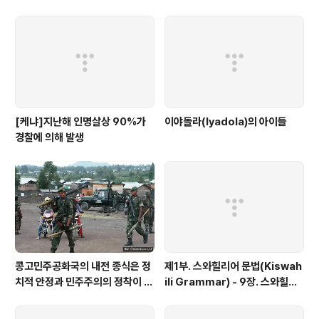
어의 언어학적 특징
[케냐]지난해 인명살상 90%가
이야돌라(Iyadola)의 아이들
경찰에 의해 발생
콩고민주공화국의 내전 종식은 정
제1부. 스와힐리어 문법(Kiswah
치적 안정과 민주주의의 정착이 관
ili Grammar) - 9장. 스와힐리
건이다.
어 명사부류체계(Swahili Noun
Class System)-U(11-14) Cl