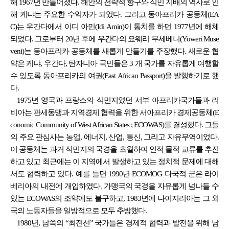
해 1967년 만들어졌다. 해안의 전략적 항구와 식민 지배의 역사로 인
해 케냐는 주요한 수익자가 되었다. 그리고 동아프리카 공동체(EA
C)는 우간다에서 이디 아민(Idi Amin)이 통치를 하던 1977년에 해체
되었다. 그로부터 20년 후에 우간다의 요웨리 무세베니(Yoweri Muse
veni)는 동아프리카 공동체를 새롭게 만들기를 주장했다. 새로운 협
약은 케냐, 우간다, 탄자니아 국민들은 3 개 국가를 자유롭게 여행할
수 있도록 동아프리카의 여권(East African Passport)을 발행하기로 했
다.
1975년 영국과 프랑스의 식민지였던 서부 아프리카국가들과 리
비아는 관세동맹과 지역경제 협력을 위한 서아프리카 경제공동체(E
conomic Community of West African States ; ECOWAS)를 결성했다. 그들
의 주요 관심사는 농업, 에너지, 산업, 통신, 그리고 자유무역이었다.
이 공동체는 과거 식민지의 국경을 초월하여 인적 물적 교류를 추진
하고 있고 최근에는 이 지역에서 발생하고 있는 정치적 문제에 대해
서도 협력하고 있다. 예를 들면 1990년 ECOMOG 다국적 군은 라이
베리아의 내전에 개입하였다. 가맹국의 국경을 자유롭게 넘나들 수
있는 ECOWAS의 조약에도 불구하고, 1983년에 나이지리아는 그 외
국의 노동자들을 일방적으로 모두 추방했다.
1980년, 남쪽의 “최전선” 국가들은 경제적 협력과 발전을 위해 남