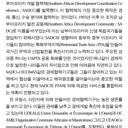
부아프리카 개발 협력체(Southern African Development Coordination Co
nference ; SADCC)를 발족했다. 이 협력체의 가장 중요한 목적은 경
제, 통신, 수송 분야에 협력하는 것이었다. 1993년 이후 이 조직은 남
부아프리카 발전 공동체(Southern Africa Development Community ; SA
DC)로 이름을 바꾸었는데 이는 남부아프리카의 신생 독립국가들을
영입하기 위해서였다. SADC와 병행하여 동부와 중부 아프리카 국
가들이 참여하는 특혜무역지역(Preferential Trade Area ; PTA)을 만들어
국가간 무역과 산업발전을 촉진시키려고 노력하고 있다. 주요한 성
과중 하나는 UAPTA 공동 화폐를 만든 것이었지만 케냐같이 경제적
으로 발전한 나라들과의 차이점으로 인해 어려움에 직면하고 있다.
SADC나 ECOWAS같은 경제협력기구들은 그들이 참여하고 있는 지
역에서 협상을 이끌어내고 해외원조를 끌어들이는데 중요한 역할
을 하고 있다. 현재 SADC와 PTA에 의해 제공된 서비스를 통합하려
는 계획이 진행되고 있다.
전 프랑스 식민지에 의해 만들어진 경제협력기구는 높은 생존률
을 보이고 있다. 이들은 관세를 낮추고 경제개발 촉진에 초점을 맞추
고 있는데 UDEAL(L'Union Douanière et Économique de L'Ouest)과 OC
AM(L'Organization Commune Africaine et Mauricienne) 그리고 CEAO(Co
mmunauté Économique de I'Afrque de L'Ouest)를 포함한다. 북부아프