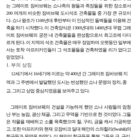
는 그레이트 짐바브웨는 쇼나족의 왕들과 족장들을 위한 장소로서
200 여개의 비슷한 짐바브웨 도시석조 건축물들 중 가장 큰 규모이
다. 쇼나 왕조가 1100년대 후반부터 이 인상적인 돌벽돌을 이용해 건
축을 하기 시작했다. 이 건축양식은 1300년대와 1400년대 무렵 그레
이트 짐바브웨의 궁전 내 건축물들을 완성함으로서 최고조에 다다
르게 된다. 이 지역의 석조 건축물은 매우 장엄하여 오랫동안 일부에
서는 토착 아프리카인들이 그 석조물들을 건축하였을 리가 없다고
믿었었다.
1. 부의 상징
12세기에서 16세기에 이르는 약 400년 간 그레이트 짐바브웨 지
역과 그 주변에서 발달했던 도시는 번성했던 쇼나 문명의 정치, 종
교, 그리고 상업 중심지였음을 보여주고 있다.
그레이트 짐바브웨의 건설을 가능하게 했던 쇼나 사람들의 엄청
난 부는 농업, 광산 채굴, 그리고 무역을 기반으로 한 것이었다. 그들
은 작물을 재배하고 소를 목축했으며 철, 구리, 금을 캐서 가공하였
고, 또한 아프리카와 현재 모잠비크 일대 해안의 스와힐리(Swahili)의
항구들과 무역을 하였다. 이 해안의 항구들을 통해 그들은 금, 구리,