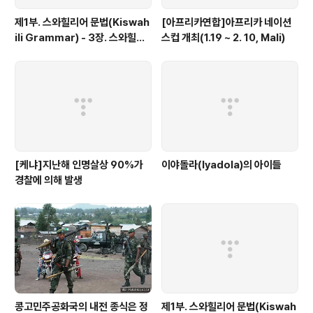
제1부. 스와힐리어 문법(Kiswah
[아프리카연합]아프리카 네이션
ili Grammar) - 3장. 스와힐리
스컵 개최(1.19 ~ 2. 10, Mali)
어의 언어학적 특징
[케냐]지난해 인명살상 90%가
이야돌라(Iyadola)의 아이들
경찰에 의해 발생
콩고민주공화국의 내전 종식은 정
제1부. 스와힐리어 문법(Kiswah