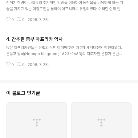
신석기 혁명이 나일강의 주기적인 범람을 이용하여 농작물을 비옥하게 하는 기
술을 가지고 있는 이집트인을 통하여 아프리카로 유입되었다. 이러한 삶의 안정
적인 방법은 강 유역을 따라 점차적으로 많은 인구를 부양할 수 있게 되었다. 기
0
0
2008. 7. 28.
원전 3100년 경, 이전에 적(Red)과 백(White)으로 나누어진 나일 강 위쪽(U
pper ; 남쪽)과 아래쪽(Lower ; 북쪽)의 왕국은 메네스(Menes) 왕에 의해 통
일되어 파라오 왕조(Pharaonic dynasties)가 시작되었다. 안정적인 중앙집
4. 간추린 중부 아프리카 역사
권화된 통치 하에서, 이집트 문화는 발전하면서 확장되기 시작하였고 이집트 과
글 내용
학, 농업 그리고 상형문자는 유럽, 북아프리카, 서아시아 그리고 남쪽 특히 누비
많은 아프리카인들은 유럽의 식민지 지배 하에 제2차 세계대전에 참전하였다.
아(Nubia) 등지의 주변국에 영향을 미쳤다. 파라오의 초기 4대..
은동고 왕국(Ndongo Kingdom ; 1623~1663)의 지도자인 은징가 은반디
(Nzinga Nbandi)(혹은 안나 은징가(Anna Nzinga)) 여왕과 반식민주의 저
0
0
2008. 7. 28.
항의 지도자들이 포르투갈과 협상을 하였다. 협상장면에서 은징가 여왕에게 의
자를 주지 않자 여왕은 하인 중 한명을 의자로 사용한다. 백인 무역업자를 조각
한 조각상은 한 통의 술을 자신의 모자위에 놓고 균형을 잡고 있는 동안 한손에
는 잔을, 다른 한손에는 증류주(Gin)를 든 모습을 보여주고 있다. 이 조각상은 1
9세기 앙골라(Angola) 지역에서 만들어진 것인데 당시 아프리카인들이 유럽
이 블로그 인기글
사람들을 어떻게 바라보고 있었는지 극명하게 보여주고 있다. 1400년대..