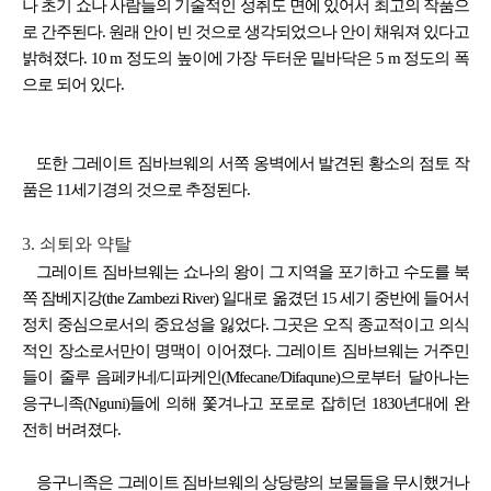
나 초기 쇼나 사람들의 기술적인 성취도 면에 있어서 최고의 작품으
로 간주된다. 원래 안이 빈 것으로 생각되었으나 안이 채워져 있다고
밝혀졌다. 10 m 정도의 높이에 가장 두터운 밑바닥은 5 m 정도의 폭
으로 되어 있다.
또한 그레이트 짐바브웨의 서쪽 옹벽에서 발견된 황소의 점토 작
품은 11세기경의 것으로 추정된다.
3. 쇠퇴와 약탈
그레이트 짐바브웨는 쇼나의 왕이 그 지역을 포기하고 수도를 북
쪽 잠베지강(the Zambezi River) 일대로 옮겼던 15 세기 중반에 들어서
정치 중심으로서의 중요성을 잃었다. 그곳은 오직 종교적이고 의식
적인 장소로서만이 명맥이 이어졌다. 그레이트 짐바브웨는 거주민
들이 줄루 음페카네/디파케인(Mfecane/Difaqune)으로부터 달아나는
응구니족(Nguni)들에 의해 쫓겨나고 포로로 잡히던 1830년대에 완
전히 버려졌다.
응구니족은 그레이트 짐바브웨의 상당량의 보물들을 무시했거나