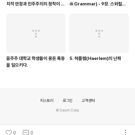
치적 안정과 민주주의의 정착이 관
ili Grammar) - 9장. 스와힐리
건이다.
어 명사부류체계(Swahili Noun
Class System)-U(11-14) Cl
ass
음주주 대학교 학생들이 용돈 폭동
5. 하를렘(Haerlem)의 난파
을 일으키다.
의안내
티스토리
로그인
고객센터
© Daum Corp.
0
0