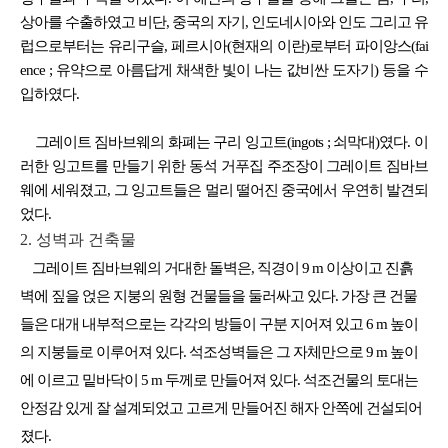
상아를 수출하였고 비단, 중국의 자기, 인도네시아와 인도 그리고 유
럽으로부터는 유리구슬, 페르시아(현재의 이란)로부터 파이앙스(fai
ence ; 유약으로 아름답게 채색한 빛이 나는 값비싼 도자기) 등을 수
입하였다.
그레이트 짐바브웨의 화폐는 구리 잉고트(ingots ; 쇠막대)였다. 이
러한 잉고트를 만들기 위한 동석 거푸집 주조장이 그레이트 짐바브
웨에 세워졌고, 그 잉고트들은 멀리 떨어진 중국에서 우연히 발견되
었다.
2. 성벽과 건축물
그레이트 짐바브웨의 거대한 돌벽은, 직경이 9 m 이상이고 진흙
벽에 짚을 얹은 지붕의 원형 건물들을 둘러싸고 있다. 가장 큰 건물
들은 대개 내부적으로는 각각의 방들이 구분 지어져 있고 6 m 높이
의 지붕들로 이루어져 있다. 석조성벽들은 그 자체만으로 9 m 높이
에 이르고 밑바닥이 5 m 두께로 만들어져 있다. 석조건물의 토대는
안정감 있게 잘 설계되었고 고르게 만들어진 해자 안쪽에 건설되어
졌다.