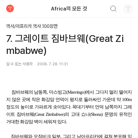
검색하기
Africa의 모든 것
티스토리
역사/아프리카 역사 100장면
7. 그레이트 짐바브웨(Great Zi
mbabwe)
알 수 없는 사용자
2008. 7. 28. 11:31
짐바브웨의 남동쪽, 마스빙고(Masvingo)에서 그다지 멀리 떨어지
지 않은 곳에 작은 화강암 언덕이 평지로 둘러싸인 가운데 약 100m
정도의 높이로 가파르게 솟아있다. 꼭대기부터 언덕 남쪽까지 그레
이트 짐바브웨(Great Zimbabwe)의 고대 쇼나(Shona) 문명의 유적인
거대한 화강암 벽이 세워져 있다.
짐바브웨와 모잠비크 일부, 그리고 남아프리카에 걸쳐 분포해 있